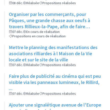
et de la Parentalité
08 déc.
Réalisée
Propositions réalisées
Organiser par les commerçants, pour
Pâques, une grande chasse aux oeufs à
travers Rillieux-la-Pape, afin de faire
connaître différents endroits aux habitants
07 déc.
En cours de réalisation
Propositions en cours de réalisation
Mettre le planning des manifestations des
asociations rilliardes à l Maison de la Vie
locale et sur le site de la ville
07 déc.
Réalisée
Propositions réalisées
Faire plus de publicité au cinéma qui est peu
visible via les panneaux lumineux, le Rillird,
...
07 déc.
Réalisée
Propositions réalisées
Ajouter une signalétique avenue de l'Europe