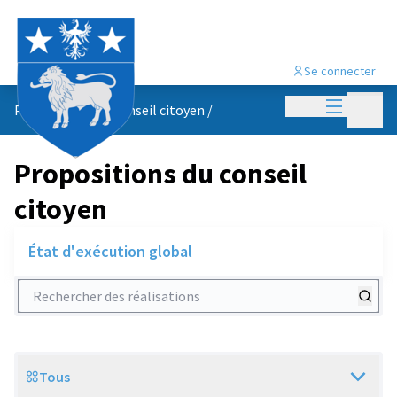
Se connecter
Menu princi
Menu p
Propositions du conseil citoyen
/
Propositions du conseil
citoyen
État d'exécution global
Rechercher des réalisations
Tous
Scope