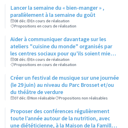
public...), à une date fixe
Lancer la semaine du « bien-manger » ,
parallèlement à la semaine du goût
08 déc.
En cours de réalisation
Propositions en cours de réalisation
Aider à communiquer davantage sur les
ateliers "cuisine du monde" organisés par
les centres sociaux pour qu'ils soient mieux
connus
08 déc.
En cours de réalisation
Propositions en cours de réalisation
Créer un festival de musique sur une journée
(le 29 juin) au niveau du Parc Brosset et/ou
du théâtre de verdure
07 déc.
Non réalisable
Propositions non réalisables
Proposer des conférences régulièrement
toute l’année autour de la nutrition, avec
une diététicienne, à la Maison de la Famille