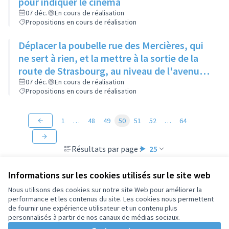
pour indiquer le cinéma
07 déc.
En cours de réalisation
Propositions en cours de réalisation
Déplacer la poubelle rue des Mercières, qui
ne sert à rien, et la mettre à la sortie de la
route de Strasbourg, au niveau de l'avenue
Jean Moulin, en face de l'immeuble en
07 déc.
En cours de réalisation
Propositions en cours de réalisation
construction
1
…
48
49
50
51
52
…
64
Résultats par page :
25
Informations sur les cookies utilisés sur le site web
Nous utilisons des cookies sur notre site Web pour améliorer la
performance et les contenus du site. Les cookies nous permettent
Conditions d'utilisation
de fournir une expérience utilisateur et un contenu plus
Paramètres des cookies
personnalisés à partir de nos canaux de médias sociaux.