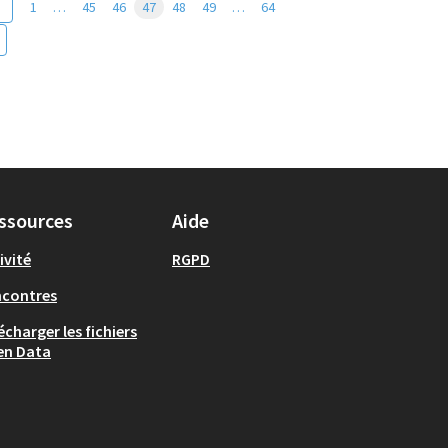
1
…
45
46
47
48
49
…
64
ssources
Aide
ivité
RGPD
ncontres
écharger les fichiers
en Data