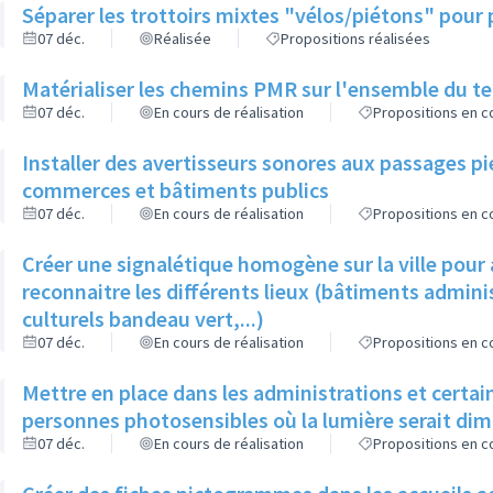
Séparer les trottoirs mixtes "vélos/piétons" pour 
07 déc.
Réalisée
Propositions réalisées
Matérialiser les chemins PMR sur l'ensemble du ter
07 déc.
En cours de réalisation
Propositions en co
Installer des avertisseurs sonores aux passages pi
commerces et bâtiments publics
07 déc.
En cours de réalisation
Propositions en co
Créer une signalétique homogène sur la ville pour a
reconnaitre les différents lieux (bâtiments admin
culturels bandeau vert,...)
07 déc.
En cours de réalisation
Propositions en co
Mettre en place dans les administrations et certa
personnes photosensibles où la lumière serait di
07 déc.
En cours de réalisation
Propositions en co