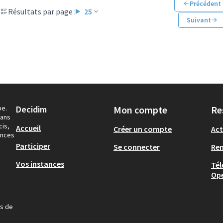
Précédent
Résultats par page :
25
Suivant
pe.
Decidim
Mon compte
Re
dans
cis,
Accueil
Créer un compte
Act
ances
Participer
Se connecter
Re
Vos instances
Tél
Op
us de