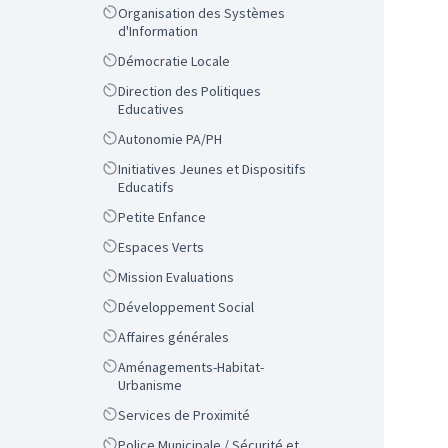
Scope
Organisation des Systèmes
d'Information
Scope
Démocratie Locale
Scope
Direction des Politiques
Educatives
Scope
Autonomie PA/PH
Scope
Initiatives Jeunes et Dispositifs
Educatifs
Scope
Petite Enfance
Scope
Espaces Verts
Scope
Mission Evaluations
Scope
Développement Social
Scope
Affaires générales
Scope
Aménagements-Habitat-
Urbanisme
Scope
Services de Proximité
Scope
Police Municipale / Sécurité et