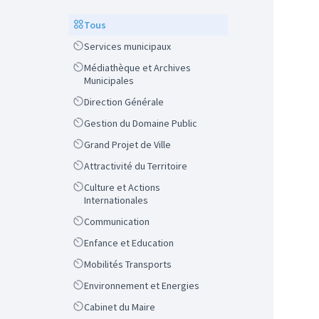
Scope
Tous
Scope
Services municipaux
Scope
Médiathèque et Archives
Municipales
Scope
Direction Générale
Scope
Gestion du Domaine Public
Scope
Grand Projet de Ville
Scope
Attractivité du Territoire
Scope
Culture et Actions
Internationales
Scope
Communication
Scope
Enfance et Education
Scope
Mobilités Transports
Scope
Environnement et Energies
Scope
Cabinet du Maire