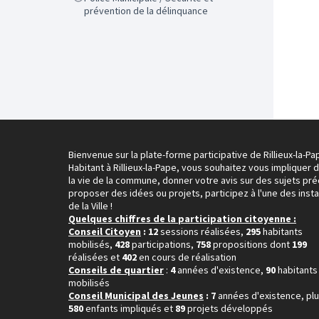
prévention de la délinquance
Bienvenue sur la plate-forme participative de Rillieux-la-Pa
Habitant à Rillieux-la-Pape, vous souhaitez vous impliquer 
la vie de la commune, donner votre avis sur des sujets pré
proposer des idées ou projets, participez à l'une des inst
de la Ville !
Quelques chiffres de la participation citoyenne :
Conseil Citoyen
: 12
sessions réalisées,
295
habitants
mobilisés,
428
participations,
758
propositions dont
199
réalisées et
402
en cours de réalisation
Conseils de quartier
:
4
années d'existence,
90
habitants
mobilisés
Conseil Municipal des Jeunes
: 7
années d'existence, pl
580
enfants impliqués et
89
projets développés