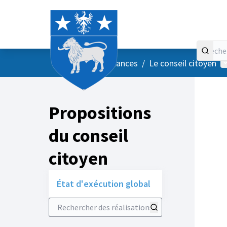
Accueil
Menu principal
M
/
Vos instances
/
Le conseil citoyen
Propositions
du conseil
citoyen
État d'exécution global
Rechercher des réalisations