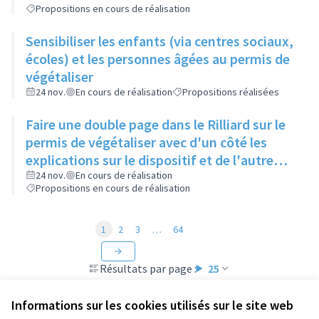
Propositions en cours de réalisation
Sensibiliser les enfants (via centres sociaux,
écoles) et les personnes âgées au permis de
végétaliser
24 nov.
En cours de réalisation
Propositions réalisées
Faire une double page dans le Rilliard sur le
permis de végétaliser avec d'un côté les
explications sur le dispositif et de l'autre
côté des exemples concrets de lieux à
24 nov.
En cours de réalisation
Propositions en cours de réalisation
investir
1
2
3
…
64
Résultats par page :
25
Informations sur les cookies utilisés sur le site web