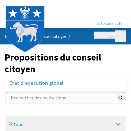
Se connecter
Menu princi
Menu p
Propositions du conseil citoyen
/
Propositions du conseil
citoyen
État d'exécution global
Rechercher des réalisations
Tous
Scope