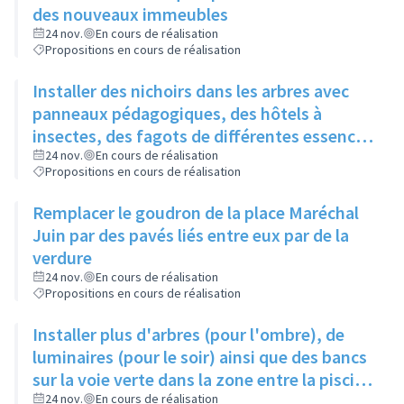
des nouveaux immeubles
24 nov.
En cours de réalisation
Propositions en cours de réalisation
Installer des nichoirs dans les arbres avec
panneaux pédagogiques, des hôtels à
insectes, des fagots de différentes essences
pour stimuler la biodiversité sur la place du
24 nov.
En cours de réalisation
Propositions en cours de réalisation
Château à la Roue
Remplacer le goudron de la place Maréchal
Juin par des pavés liés entre eux par de la
verdure
24 nov.
En cours de réalisation
Propositions en cours de réalisation
Installer plus d'arbres (pour l'ombre), de
luminaires (pour le soir) ainsi que des bancs
sur la voie verte dans la zone entre la piscine
et la rue de l'Industrie
24 nov.
En cours de réalisation