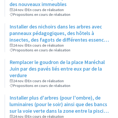
des nouveaux immeubles
24 nov.
En cours de réalisation
Propositions en cours de réalisation
Installer des nichoirs dans les arbres avec
panneaux pédagogiques, des hôtels à
insectes, des fagots de différentes essences
pour stimuler la biodiversité sur la place du
24 nov.
En cours de réalisation
Propositions en cours de réalisation
Château à la Roue
Remplacer le goudron de la place Maréchal
Juin par des pavés liés entre eux par de la
verdure
24 nov.
En cours de réalisation
Propositions en cours de réalisation
Installer plus d'arbres (pour l'ombre), de
luminaires (pour le soir) ainsi que des bancs
sur la voie verte dans la zone entre la piscine
et la rue de l'Industrie
24 nov.
En cours de réalisation