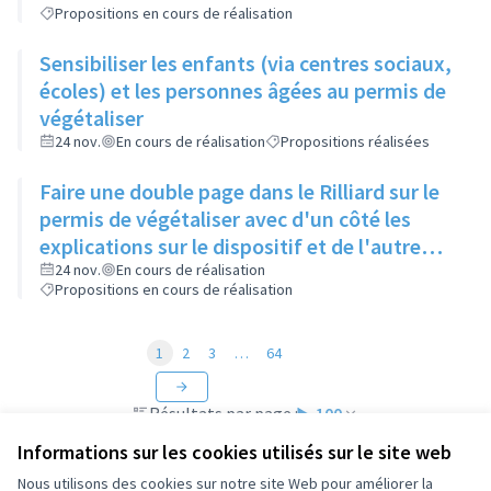
Propositions en cours de réalisation
Sensibiliser les enfants (via centres sociaux,
écoles) et les personnes âgées au permis de
végétaliser
24 nov.
En cours de réalisation
Propositions réalisées
Faire une double page dans le Rilliard sur le
permis de végétaliser avec d'un côté les
explications sur le dispositif et de l'autre
côté des exemples concrets de lieux à
24 nov.
En cours de réalisation
Propositions en cours de réalisation
investir
1
2
3
…
64
Résultats par page :
100
Informations sur les cookies utilisés sur le site web
Nous utilisons des cookies sur notre site Web pour améliorer la