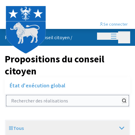
Se connecter
Menu princi
Menu p
Propositions du conseil citoyen
/
Propositions du conseil
citoyen
État d'exécution global
Rechercher des réalisations
Tous
Scope