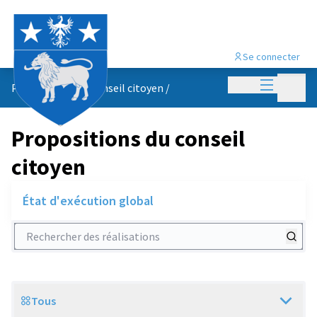
Se connecter
Menu princi
Menu p
Propositions du conseil citoyen
/
Propositions du conseil
citoyen
État d'exécution global
Rechercher des réalisations
Tous
Scope