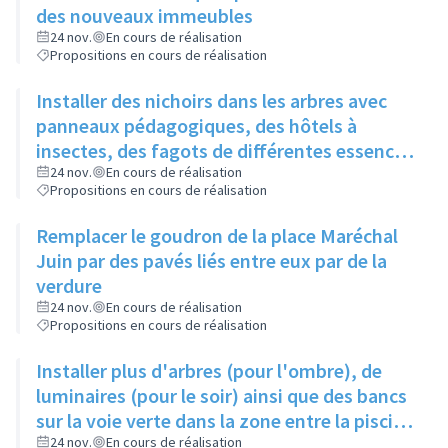
des nouveaux immeubles
24 nov.
En cours de réalisation
Propositions en cours de réalisation
Installer des nichoirs dans les arbres avec
panneaux pédagogiques, des hôtels à
insectes, des fagots de différentes essences
pour stimuler la biodiversité sur la place du
24 nov.
En cours de réalisation
Propositions en cours de réalisation
Château à la Roue
Remplacer le goudron de la place Maréchal
Juin par des pavés liés entre eux par de la
verdure
24 nov.
En cours de réalisation
Propositions en cours de réalisation
Installer plus d'arbres (pour l'ombre), de
luminaires (pour le soir) ainsi que des bancs
sur la voie verte dans la zone entre la piscine
et la rue de l'Industrie
24 nov.
En cours de réalisation