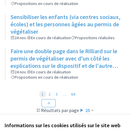
Propositions en cours de réalisation
Sensibiliser les enfants (via centres sociaux,
écoles) et les personnes âgées au permis de
végétaliser
24 nov.
En cours de réalisation
Propositions réalisées
Faire une double page dans le Rilliard sur le
permis de végétaliser avec d'un côté les
explications sur le dispositif et de l'autre
côté des exemples concrets de lieux à
24 nov.
En cours de réalisation
Propositions en cours de réalisation
investir
1
2
3
…
64
Résultats par page :
25
Informations sur les cookies utilisés sur le site web