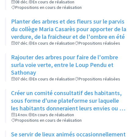
restos du cœur dans le cadre de leur
08 déc.
En cours de réalisation
Propositions en cours de réalisation
sanction
Planter des arbres et des fleurs sur le parvis
du collège Maria Casarès pour apporter de la
verdure, de la fraicheur et de l'ombre en été
07 déc.
En cours de réalisation
Propositions réalisées
Rajouter des arbres pour faire de l'ombre
surla voie verte, entre le Loup Pendu et
Sathonay
07 déc.
En cours de réalisation
Propositions réalisées
Créer un comité consultatif des habitants,
sous forme d'une plateforme sur laquelle
les habitants donneraient leurs envies ou se
manifesteraient sur leur volonté de
14 nov.
En cours de réalisation
Propositions en cours de réalisation
participer à tel ou tel évènement, et où les
acteurs culturels présenteraient ce qu'ils
Se servir de lieux animés occasionnellement