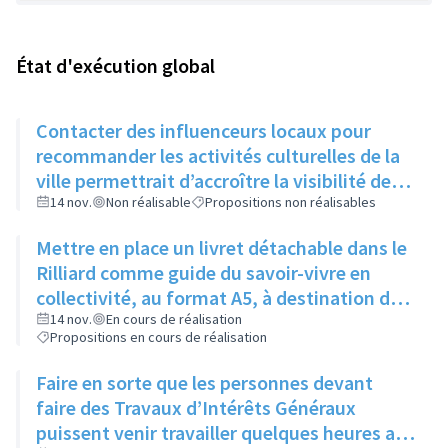
État d'exécution global
Contacter des influenceurs locaux pour
recommander les activités culturelles de la
ville permettrait d’accroître la visibilité des
évènements auprès des jeunes
14 nov.
Non réalisable
Propositions non réalisables
Mettre en place un livret détachable dans le
Rilliard comme guide du savoir-vivre en
collectivité, au format A5, à destination des
immeubles un mois puis des maisons le
14 nov.
En cours de réalisation
Propositions en cours de réalisation
mois suivant
Faire en sorte que les personnes devant
faire des Travaux d’Intérêts Généraux
puissent venir travailler quelques heures aux