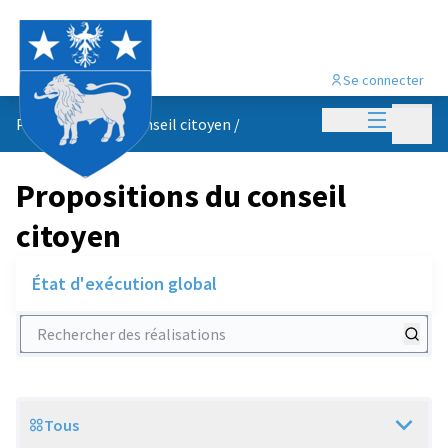
Se connecter
Menu princi
Menu p
Propositions du conseil citoyen
/
Propositions du conseil
citoyen
État d'exécution global
Rechercher des réalisations
Tous
Scope