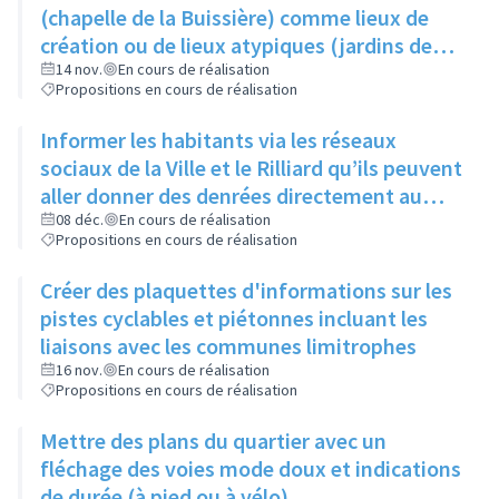
produisent
(chapelle de la Buissière) comme lieux de
création ou de lieux atypiques (jardins des
Semailles) comme lieux d'exposition pour
14 nov.
En cours de réalisation
Propositions en cours de réalisation
photos ou oeuvres
Informer les habitants via les réseaux
sociaux de la Ville et le Rilliard qu’ils peuvent
aller donner des denrées directement au
local des restos du cœur (au 1- 3 rue Jacques
08 déc.
En cours de réalisation
Propositions en cours de réalisation
Prévert), les lundis, mardis et mercredis
Créer des plaquettes d'informations sur les
pistes cyclables et piétonnes incluant les
liaisons avec les communes limitrophes
16 nov.
En cours de réalisation
Propositions en cours de réalisation
Mettre des plans du quartier avec un
fléchage des voies mode doux et indications
de durée (à pied ou à vélo)