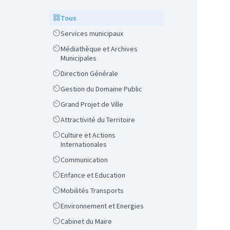
Scope
Tous
Scope
Services municipaux
Scope
Médiathèque et Archives
Municipales
Scope
Direction Générale
Scope
Gestion du Domaine Public
Scope
Grand Projet de Ville
Scope
Attractivité du Territoire
Scope
Culture et Actions
Internationales
Scope
Communication
Scope
Enfance et Education
Scope
Mobilités Transports
Scope
Environnement et Energies
Scope
Cabinet du Maire