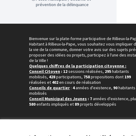
prévention de la délinquance
Bienvenue sur la plate-forme participative de Rillieux-la-Pa
Habitant à Rillieux-la-Pape, vous souhaitez vous impliquer 
la vie de la commune, donner votre avis sur des sujets pré
proposer des idées ou projets, participez à l'une des inst
de la Ville !
Quelques chiffres de la participation citoyenne :
Conseil Citoyen
: 12
sessions réalisées,
295
habitants
mobilisés,
428
participations,
758
propositions dont
199
réalisées et
402
en cours de réalisation
Conseils de quartier
:
4
années d'existence,
90
habitants
mobilisés
Conseil Municipal des Jeunes
: 7
années d'existence, pl
580
enfants impliqués et
89
projets développés
Conditions d'utilisation
Paramètres des cookies