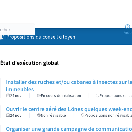
Aide
enu utilisateur
/
Propositions du conseil citoyen
État d'exécution global
Installer des ruches et/ou cabanes à insectes sur l
immeubles
24 nov.
En cours de réalisation
Propositions en co
Ouvrir le centre aéré des Lônes quelques week-end
24 nov.
Non réalisable
Propositions non réalisabl
Organiser une grande campagne de communication d