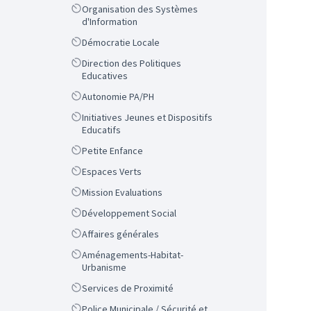
Scope
Organisation des Systèmes
d'Information
Scope
Démocratie Locale
Scope
Direction des Politiques
Educatives
Scope
Autonomie PA/PH
Scope
Initiatives Jeunes et Dispositifs
Educatifs
Scope
Petite Enfance
Scope
Espaces Verts
Scope
Mission Evaluations
Scope
Développement Social
Scope
Affaires générales
Scope
Aménagements-Habitat-
Urbanisme
Scope
Services de Proximité
Scope
Police Municipale / Sécurité et