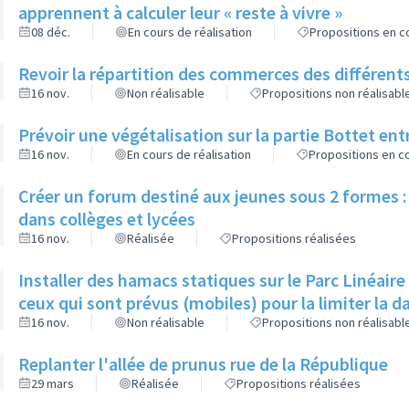
apprennent à calculer leur « reste à vivre »
08 déc.
En cours de réalisation
Propositions en co
Revoir la répartition des commerces des différents
16 nov.
Non réalisable
Propositions non réalisabl
Prévoir une végétalisation sur la partie Bottet entr
16 nov.
En cours de réalisation
Propositions en co
Créer un forum destiné aux jeunes sous 2 formes : 
dans collèges et lycées
16 nov.
Réalisée
Propositions réalisées
Installer des hamacs statiques sur le Parc Linéaire
ceux qui sont prévus (mobiles) pour la limiter la 
16 nov.
Non réalisable
Propositions non réalisabl
Replanter l'allée de prunus rue de la République
29 mars
Réalisée
Propositions réalisées