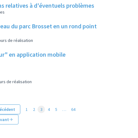
ns relatives à d'éventuels problèmes
les
eau du parc Brosset en un rond point
urs de réalisation
eur" en application mobile
urs de réalisation
écédent
1
2
3
4
5
…
64
ivant