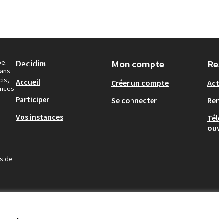
pe.
Decidim
Mon compte
Re
dans
cis,
Accueil
Créer un compte
Act
ances
Participer
Se connecter
Re
Vos instances
Tél
ouv
us de