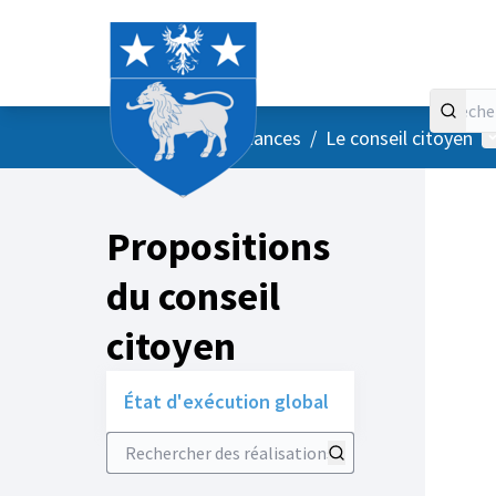
Accueil
Menu principal
M
/
Vos instances
/
Le conseil citoyen
Propositions
du conseil
citoyen
État d'exécution global
Rechercher des réalisations