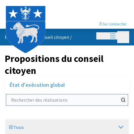
Se connecter
Menu princi
Menu p
Propositions du conseil citoyen
/
Propositions du conseil
citoyen
État d'exécution global
Rechercher des réalisations
Tous
Scope