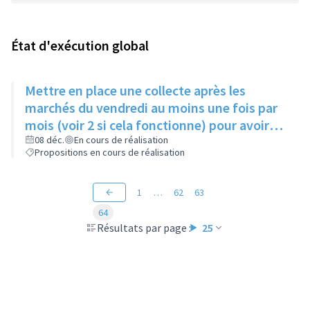
État d'exécution global
Mettre en place une collecte après les
marchés du vendredi au moins une fois par
mois (voir 2 si cela fonctionne) pour avoir
des produits frais pour l'Epice'Rill
08 déc.
En cours de réalisation
Propositions en cours de réalisation
1
…
62
63
64
Résultats par page :
25