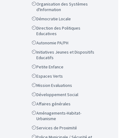
Scope
Organisation des Systèmes
d'Information
Scope
Démocratie Locale
Scope
Direction des Politiques
Educatives
Scope
Autonomie PA/PH
Scope
Initiatives Jeunes et Dispositifs
Educatifs
Scope
Petite Enfance
Scope
Espaces Verts
Scope
Mission Evaluations
Scope
Développement Social
Scope
Affaires générales
Scope
Aménagements-Habitat-
Urbanisme
Scope
Services de Proximité
Scope
Police Municipale / Sécurité et