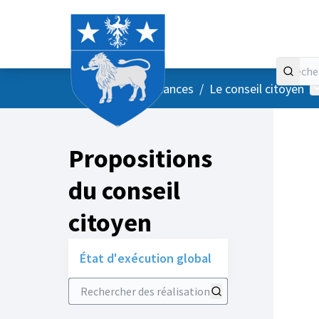
Accueil
Menu principal
M
/
Vos instances
/
Le conseil citoyen
Propositions
du conseil
citoyen
État d'exécution global
Rechercher des réalisations