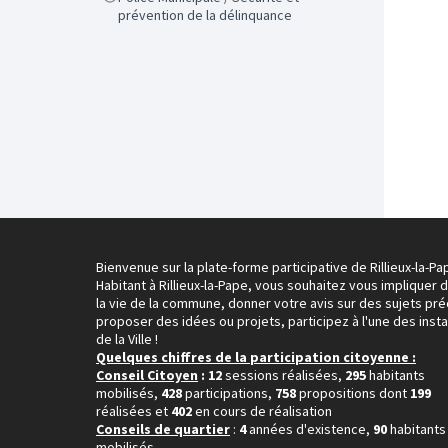
prévention de la délinquance
Bienvenue sur la plate-forme participative de Rillieux-la-Pa
Habitant à Rillieux-la-Pape, vous souhaitez vous impliquer 
la vie de la commune, donner votre avis sur des sujets pré
proposer des idées ou projets, participez à l'une des inst
de la Ville !
Quelques chiffres de la participation citoyenne :
Conseil Citoyen
: 12
sessions réalisées,
295
habitants
mobilisés,
428
participations,
758
propositions dont
199
réalisées et
402
en cours de réalisation
Conseils de quartier
:
4
années d'existence,
90
habitants
mobilisés