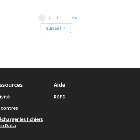
1
2
3
…
64
Suivant
ssources
Aide
ivité
RGPD
ncontres
écharger les fichiers
en Data