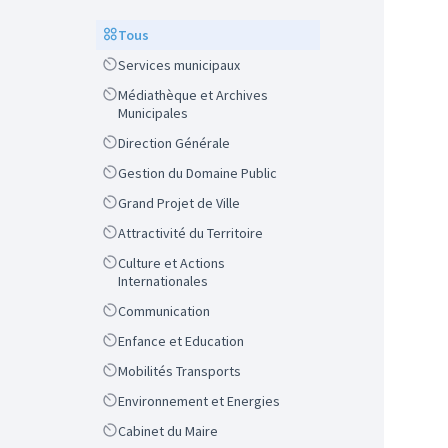
Scope
Tous
Scope
Services municipaux
Scope
Médiathèque et Archives
Municipales
Scope
Direction Générale
Scope
Gestion du Domaine Public
Scope
Grand Projet de Ville
Scope
Attractivité du Territoire
Scope
Culture et Actions
Internationales
Scope
Communication
Scope
Enfance et Education
Scope
Mobilités Transports
Scope
Environnement et Energies
Scope
Cabinet du Maire