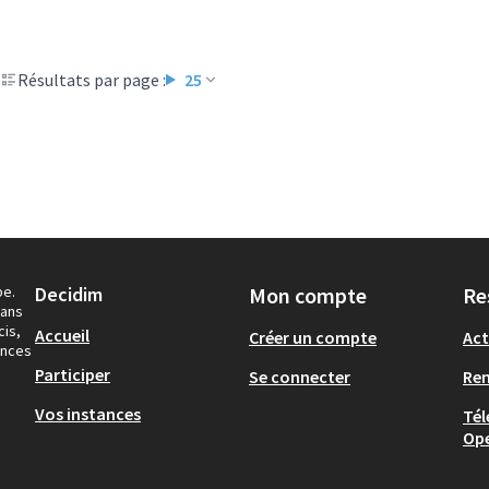
Résultats par page :
25
pe.
Decidim
Mon compte
Re
dans
cis,
Accueil
Créer un compte
Act
ances
Participer
Se connecter
Re
Vos instances
Tél
Op