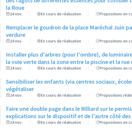
des fagots de différentes essences pour stimuler l
la Roue
24 nov.
En cours de réalisation
Propositions en co
Remplacer le goudron de la place Maréchal Juin par
verdure
24 nov.
En cours de réalisation
Propositions en co
Installer plus d'arbres (pour l'ombre), de luminaire
la voie verte dans la zone entre la piscine et la rue 
24 nov.
En cours de réalisation
Propositions en co
Sensibiliser les enfants (via centres sociaux, écol
végétaliser
24 nov.
En cours de réalisation
Propositions réal
Faire une double page dans le Rilliard sur le permi
explications sur le dispositif et de l'autre côté de
24 nov.
En cours de réalisation
Propositions en co