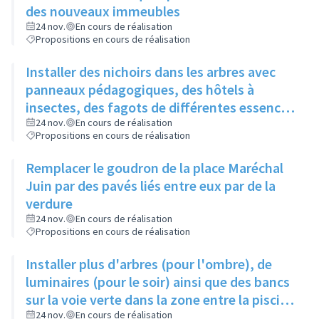
des nouveaux immeubles
24 nov.
En cours de réalisation
Propositions en cours de réalisation
Installer des nichoirs dans les arbres avec
panneaux pédagogiques, des hôtels à
insectes, des fagots de différentes essences
pour stimuler la biodiversité sur la place du
24 nov.
En cours de réalisation
Propositions en cours de réalisation
Château à la Roue
Remplacer le goudron de la place Maréchal
Juin par des pavés liés entre eux par de la
verdure
24 nov.
En cours de réalisation
Propositions en cours de réalisation
Installer plus d'arbres (pour l'ombre), de
luminaires (pour le soir) ainsi que des bancs
sur la voie verte dans la zone entre la piscine
et la rue de l'Industrie
24 nov.
En cours de réalisation