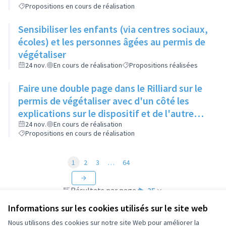
Propositions en cours de réalisation
Sensibiliser les enfants (via centres sociaux,
écoles) et les personnes âgées au permis de
végétaliser
24 nov.
En cours de réalisation
Propositions réalisées
Faire une double page dans le Rilliard sur le
permis de végétaliser avec d'un côté les
explications sur le dispositif et de l'autre
côté des exemples concrets de lieux à
24 nov.
En cours de réalisation
Propositions en cours de réalisation
investir
1
2
3
…
64
Résultats par page :
25
Informations sur les cookies utilisés sur le site web
Nous utilisons des cookies sur notre site Web pour améliorer la