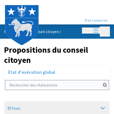
Se connecter
Menu princi
Menu p
Propositions du conseil citoyen
/
Propositions du conseil
citoyen
État d'exécution global
Rechercher des réalisations
Tous
Scope