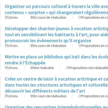
Organiser un parcours culturel à travers la ville 
contenus « surprise » qui changeraient régulièreme
14 nov.
En cours de réalisation
Propositions en co
Développer des chantier-jeunes à vocation artistiqu
tout en sensibilisant les habitants à l’art, pour aide
promouvoir les évènements qu’il organise
14 nov.
En cours de réalisation
Propositions en co
Mettre en place un bibliobus qui irait dans les éco
rendre à l'Echappée
14 nov.
Non réalisable
Propositions non réalisabl
Créer un centre de loisir à vocation artistique et cu
dans toutes les structures artistiques et culturelles
découvrir les différents métiers de l'art
14 nov.
En cours de réalisation
Propositions en co
Organiser des rencontres intergénérationnelles ave