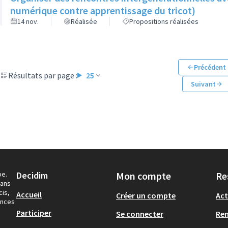
numérique contre apprentissage du tricot)
14 nov.
Réalisée
Propositions réalisées
Précédent
Résultats par page :
25
Suivant
pe.
Decidim
Mon compte
Re
dans
cis,
Accueil
Créer un compte
Act
ances
Participer
Se connecter
Re