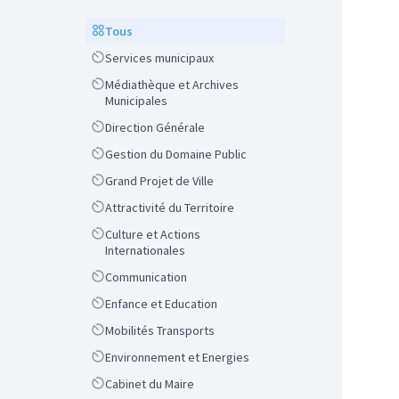
Scope
Tous
Scope
Services municipaux
Scope
Médiathèque et Archives
Municipales
Scope
Direction Générale
Scope
Gestion du Domaine Public
Scope
Grand Projet de Ville
Scope
Attractivité du Territoire
Scope
Culture et Actions
Internationales
Scope
Communication
Scope
Enfance et Education
Scope
Mobilités Transports
Scope
Environnement et Energies
Scope
Cabinet du Maire