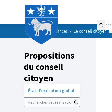
Accueil
Menu principal
M
/
Vos instances
/
Le conseil citoyen
Propositions
du conseil
citoyen
État d'exécution global
Rechercher des réalisations