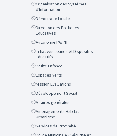
Scope
Organisation des Systèmes
d'Information
Scope
Démocratie Locale
Scope
Direction des Politiques
Educatives
Scope
Autonomie PA/PH
Scope
Initiatives Jeunes et Dispositifs
Educatifs
Scope
Petite Enfance
Scope
Espaces Verts
Scope
Mission Evaluations
Scope
Développement Social
Scope
Affaires générales
Scope
Aménagements-Habitat-
Urbanisme
Scope
Services de Proximité
Scope
Police Municipale / Sécurité et