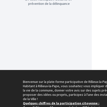
prévention de la délinquance
Bienvenue sur la plate-forme participative de Rillieux-la-Pa
Habitant à Rillieux-la-Pape, vous souhaitez vous impliquer 
la vie de la commune, donner votre avis sur des sujets pré
proposer des idées ou projets, participez à l'une des inst
de la Ville !
Quelques chiffres de la participation citoyenne :