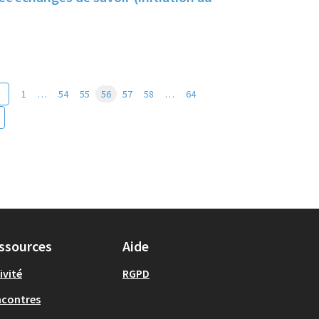
1
…
54
55
56
57
58
…
64
ssources
Aide
ivité
RGPD
ncontres