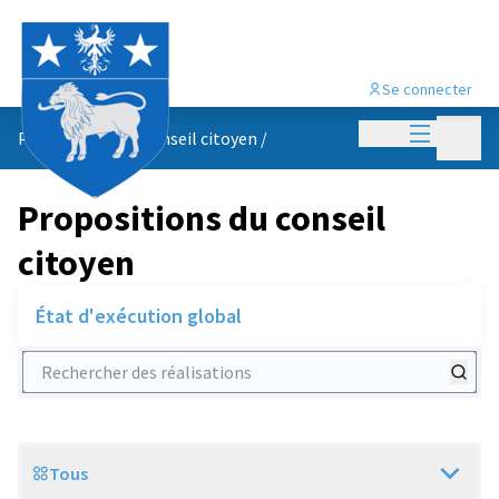
Se connecter
Menu princi
Menu p
Propositions du conseil citoyen
/
Propositions du conseil
citoyen
État d'exécution global
Rechercher des réalisations
Tous
Scope