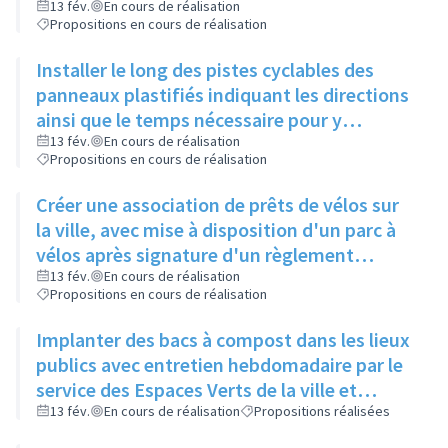
de Gaulle, pour relier 2 pistes existantes
13 fév.
En cours de réalisation
Propositions en cours de réalisation
Installer le long des pistes cyclables des
panneaux plastifiés indiquant les directions
ainsi que le temps nécessaire pour y
accéder, et une comparaison avec le temps
13 fév.
En cours de réalisation
Propositions en cours de réalisation
mis en voiture
Créer une association de prêts de vélos sur
la ville, avec mise à disposition d'un parc à
vélos après signature d'un règlement
intérieur et d'une charte de respect du
13 fév.
En cours de réalisation
Propositions en cours de réalisation
matériel
Implanter des bacs à compost dans les lieux
publics avec entretien hebdomadaire par le
service des Espaces Verts de la ville et
réutilisation du compost dans les ronds-
13 fév.
En cours de réalisation
Propositions réalisées
points et jardins publics