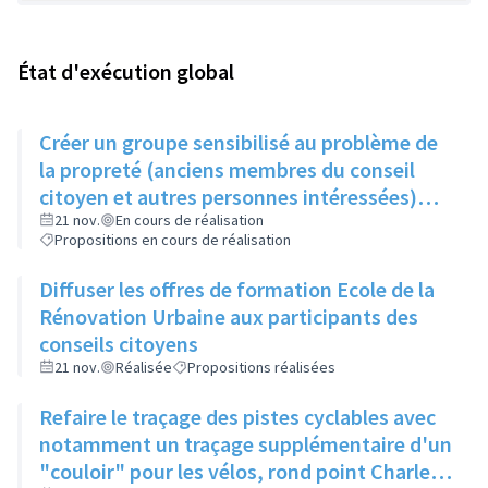
État d'exécution global
Créer un groupe sensibilisé au problème de
la propreté (anciens membres du conseil
citoyen et autres personnes intéressées)
qui, une fois par trimestre, ferait remonter
21 nov.
En cours de réalisation
Propositions en cours de réalisation
les informations au service concerné
Diffuser les offres de formation Ecole de la
Rénovation Urbaine aux participants des
conseils citoyens
21 nov.
Réalisée
Propositions réalisées
Refaire le traçage des pistes cyclables avec
notamment un traçage supplémentaire d'un
"couloir" pour les vélos, rond point Charles