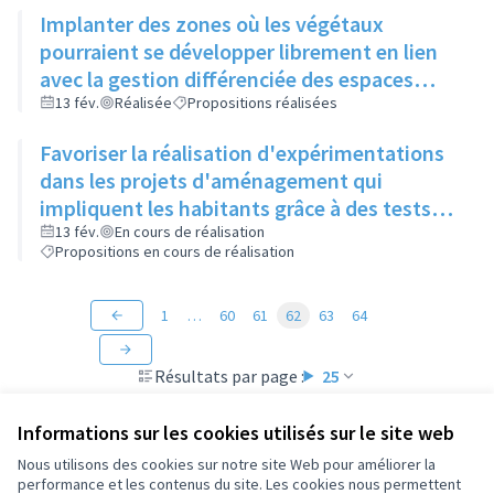
Implanter des zones où les végétaux
pourraient se développer librement en lien
avec la gestion différenciée des espaces
verts
13 fév.
Réalisée
Propositions réalisées
Favoriser la réalisation d'expérimentations
dans les projets d'aménagement qui
impliquent les habitants grâce à des tests
"grandeur nature" (mobilier, jeux, food-
13 fév.
En cours de réalisation
Propositions en cours de réalisation
truck...)
1
…
60
61
62
63
64
Résultats par page :
25
Informations sur les cookies utilisés sur le site web
Nous utilisons des cookies sur notre site Web pour améliorer la
performance et les contenus du site. Les cookies nous permettent
Conditions d'utilisation