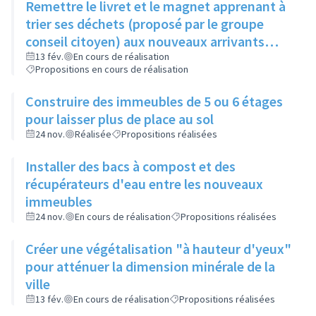
Remettre le livret et le magnet apprenant à
trier ses déchets (proposé par le groupe
conseil citoyen) aux nouveaux arrivants
dans le cadre de la visite de la ville
13 fév.
En cours de réalisation
Propositions en cours de réalisation
Construire des immeubles de 5 ou 6 étages
pour laisser plus de place au sol
24 nov.
Réalisée
Propositions réalisées
Installer des bacs à compost et des
récupérateurs d'eau entre les nouveaux
immeubles
24 nov.
En cours de réalisation
Propositions réalisées
Créer une végétalisation "à hauteur d'yeux"
pour atténuer la dimension minérale de la
ville
13 fév.
En cours de réalisation
Propositions réalisées