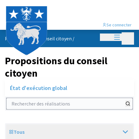
Se connecter
Menu princi
Menu p
Propositions du conseil citoyen
/
Propositions du conseil
citoyen
État d'exécution global
Rechercher des réalisations
Tous
Scope