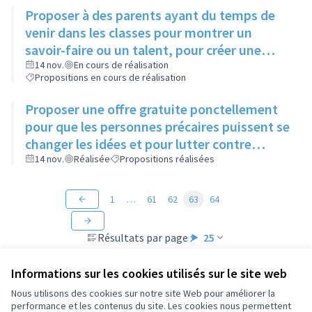
Proposer à des parents ayant du temps de
venir dans les classes pour montrer un
savoir-faire ou un talent, pour créer une
ouverture d'esprit des enfants à différentes
14 nov.
En cours de réalisation
Propositions en cours de réalisation
sortes d'art
Proposer une offre gratuite ponctellement
pour que les personnes précaires puissent se
changer les idées et pour lutter contre
l'isolement
14 nov.
Réalisée
Propositions réalisées
1
…
61
62
63
64
Résultats par page :
25
Informations sur les cookies utilisés sur le site web
Nous utilisons des cookies sur notre site Web pour améliorer la
performance et les contenus du site. Les cookies nous permettent
Conditions d'utilisation