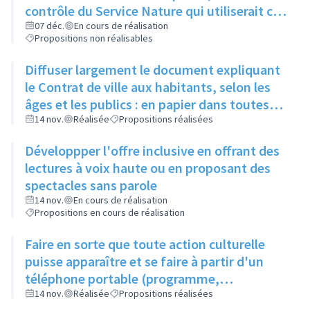
contrôle du Service Nature qui utiliserait ce
compost pour l'entretien des espaces verts
07 déc.
En cours de réalisation
Propositions non réalisables
de la ville
Diffuser largement le document expliquant
le Contrat de ville aux habitants, selon les
âges et les publics : en papier dans toutes
les structures accueillant du public
14 nov.
Réalisée
Propositions réalisées
(associations, ville, etc.)
Développper l'offre inclusive en offrant des
lectures à voix haute ou en proposant des
spectacles sans parole
14 nov.
En cours de réalisation
Propositions en cours de réalisation
Faire en sorte que toute action culturelle
puisse apparaître et se faire à partir d'un
téléphone portable (programme,
évènements, résevations...)
14 nov.
Réalisée
Propositions réalisées