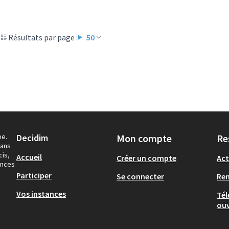
Résultats par page :
50
pe.
Decidim
Mon compte
Re
dans
cis,
Accueil
Créer un compte
Act
ances
Participer
Se connecter
Re
Vos instances
Tél
ouv