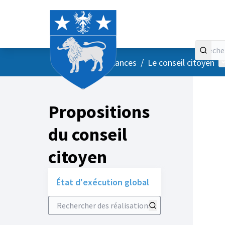
Accueil
Menu principal
M
/
Vos instances
/
Le conseil citoyen
Propositions
du conseil
citoyen
État d'exécution global
Rechercher des réalisations