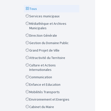
Scope
Tous
Scope
Services municipaux
Scope
Médiathèque et Archives
Municipales
Scope
Direction Générale
Scope
Gestion du Domaine Public
Scope
Grand Projet de Ville
Scope
Attractivité du Territoire
Scope
Culture et Actions
Internationales
Scope
Communication
Scope
Enfance et Education
Scope
Mobilités Transports
Scope
Environnement et Energies
Scope
Cabinet du Maire