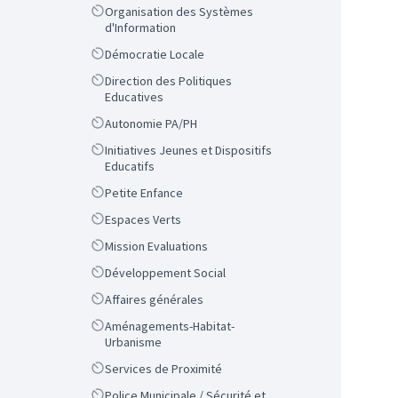
Scope
Organisation des Systèmes
d'Information
Scope
Démocratie Locale
Scope
Direction des Politiques
Educatives
Scope
Autonomie PA/PH
Scope
Initiatives Jeunes et Dispositifs
Educatifs
Scope
Petite Enfance
Scope
Espaces Verts
Scope
Mission Evaluations
Scope
Développement Social
Scope
Affaires générales
Scope
Aménagements-Habitat-
Urbanisme
Scope
Services de Proximité
Scope
Police Municipale / Sécurité et