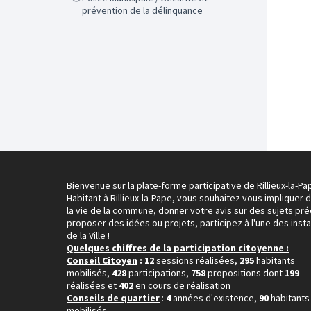
prévention de la délinquance
Bienvenue sur la plate-forme participative de Rillieux-la-Pa
Habitant à Rillieux-la-Pape, vous souhaitez vous impliquer 
la vie de la commune, donner votre avis sur des sujets pré
proposer des idées ou projets, participez à l'une des inst
de la Ville !
Quelques chiffres de la participation citoyenne :
Conseil Citoyen
: 12
sessions réalisées,
295
habitants
mobilisés,
428
participations,
758
propositions dont
199
réalisées et
402
en cours de réalisation
Conseils de quartier
:
4
années d'existence,
90
habitants
mobilisés