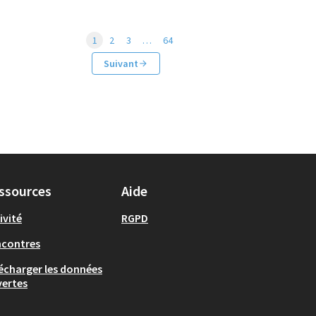
1
2
3
…
64
Suivant
ssources
Aide
ivité
RGPD
ncontres
écharger les données
ertes