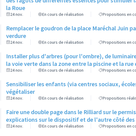
des fagots de différentes essences pour stimuler l
la Roue
24 nov.
En cours de réalisation
Propositions en co
Remplacer le goudron de la place Maréchal Juin par
verdure
24 nov.
En cours de réalisation
Propositions en co
Installer plus d'arbres (pour l'ombre), de luminaire
la voie verte dans la zone entre la piscine et la rue 
24 nov.
En cours de réalisation
Propositions en co
Sensibiliser les enfants (via centres sociaux, écol
végétaliser
24 nov.
En cours de réalisation
Propositions réal
Faire une double page dans le Rilliard sur le permi
explications sur le dispositif et de l'autre côté de
24 nov.
En cours de réalisation
Propositions en co