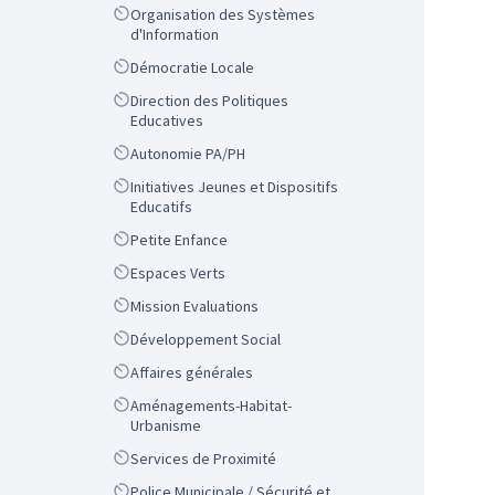
Scope
Organisation des Systèmes
d'Information
Scope
Démocratie Locale
Scope
Direction des Politiques
Educatives
Scope
Autonomie PA/PH
Scope
Initiatives Jeunes et Dispositifs
Educatifs
Scope
Petite Enfance
Scope
Espaces Verts
Scope
Mission Evaluations
Scope
Développement Social
Scope
Affaires générales
Scope
Aménagements-Habitat-
Urbanisme
Scope
Services de Proximité
Scope
Police Municipale / Sécurité et