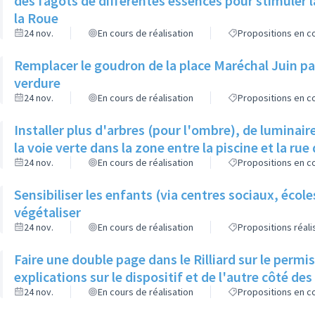
des fagots de différentes essences pour stimuler l
la Roue
24 nov.
En cours de réalisation
Propositions en co
Remplacer le goudron de la place Maréchal Juin par
verdure
24 nov.
En cours de réalisation
Propositions en co
Installer plus d'arbres (pour l'ombre), de luminaire
la voie verte dans la zone entre la piscine et la rue 
24 nov.
En cours de réalisation
Propositions en co
Sensibiliser les enfants (via centres sociaux, écol
végétaliser
24 nov.
En cours de réalisation
Propositions réal
Faire une double page dans le Rilliard sur le permi
explications sur le dispositif et de l'autre côté de
24 nov.
En cours de réalisation
Propositions en co