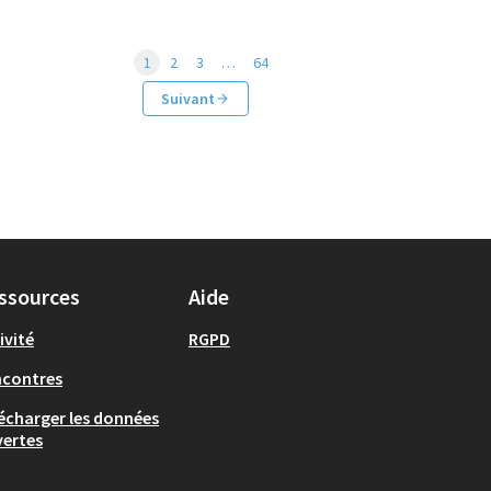
1
2
3
…
64
Suivant
ssources
Aide
ivité
RGPD
ncontres
écharger les données
ertes