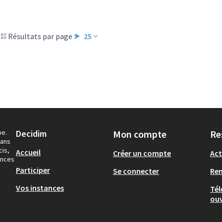
Résultats par page :
25
pe.
Decidim
Mon compte
Re
dans
cis,
Accueil
Créer un compte
Act
ances
Participer
Se connecter
Re
Vos instances
Tél
ouv