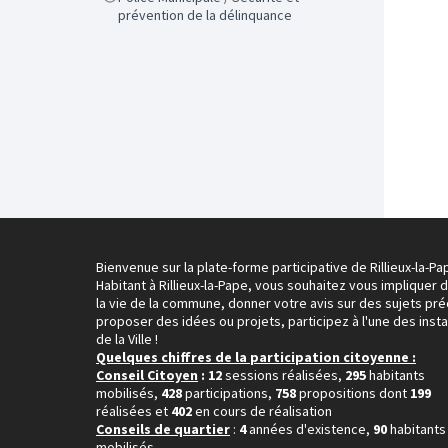
prévention de la délinquance
Bienvenue sur la plate-forme participative de Rillieux-la-Pa
Habitant à Rillieux-la-Pape, vous souhaitez vous impliquer 
la vie de la commune, donner votre avis sur des sujets pré
proposer des idées ou projets, participez à l'une des inst
de la Ville !
Quelques chiffres de la participation citoyenne :
Conseil Citoyen
: 12
sessions réalisées,
295
habitants
mobilisés,
428
participations,
758
propositions dont
199
réalisées et
402
en cours de réalisation
Conseils de quartier
:
4
années d'existence,
90
habitants
mobilisés