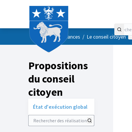
Accueil
Menu principal
M
/
Vos instances
/
Le conseil citoyen
Propositions
du conseil
citoyen
État d'exécution global
Rechercher des réalisations