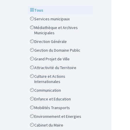
Scope
Tous
Scope
Services municipaux
Scope
Médiathèque et Archives
Municipales
Scope
Direction Générale
Scope
Gestion du Domaine Public
Scope
Grand Projet de Ville
Scope
Attractivité du Territoire
Scope
Culture et Actions
Internationales
Scope
Communication
Scope
Enfance et Education
Scope
Mobilités Transports
Scope
Environnement et Energies
Scope
Cabinet du Maire