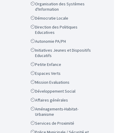
Scope
Organisation des Systèmes
d'Information
Scope
Démocratie Locale
Scope
Direction des Politiques
Educatives
Scope
Autonomie PA/PH
Scope
Initiatives Jeunes et Dispositifs
Educatifs
Scope
Petite Enfance
Scope
Espaces Verts
Scope
Mission Evaluations
Scope
Développement Social
Scope
Affaires générales
Scope
Aménagements-Habitat-
Urbanisme
Scope
Services de Proximité
Scope
Police Municipale / Sécurité et