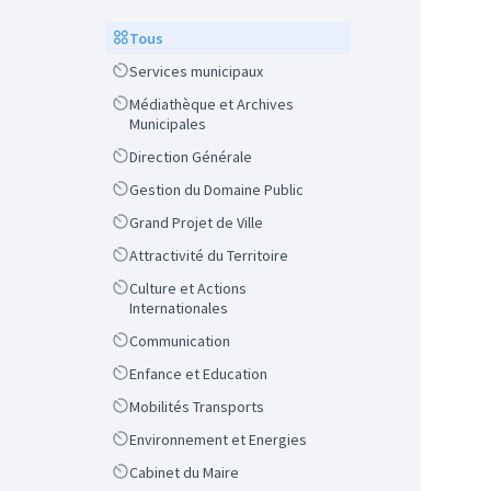
Scope
Tous
Scope
Services municipaux
Scope
Médiathèque et Archives
Municipales
Scope
Direction Générale
Scope
Gestion du Domaine Public
Scope
Grand Projet de Ville
Scope
Attractivité du Territoire
Scope
Culture et Actions
Internationales
Scope
Communication
Scope
Enfance et Education
Scope
Mobilités Transports
Scope
Environnement et Energies
Scope
Cabinet du Maire