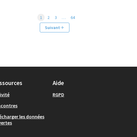
1
2
3
…
64
Suivant
ssources
Aide
ivité
RGPD
ncontres
écharger les données
ertes