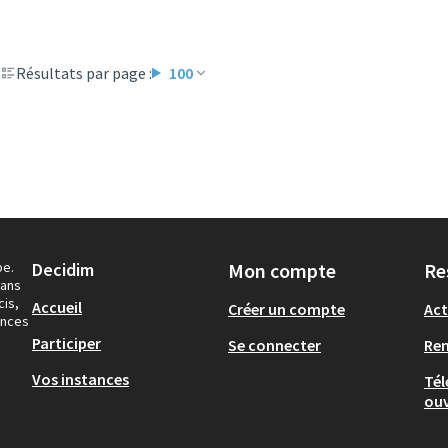
Résultats par page :
100
pe.
Decidim
Mon compte
Re
dans
cis,
Accueil
Créer un compte
Act
ances
Participer
Se connecter
Re
Vos instances
Tél
ouv