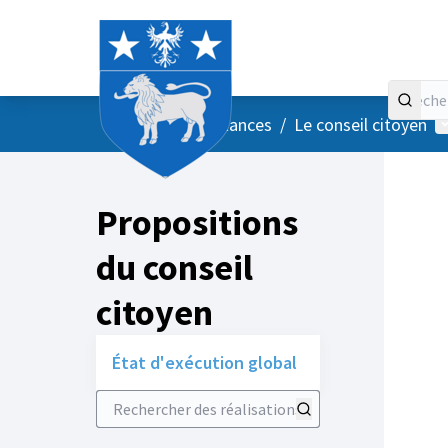
Accueil
Menu principal
M
/
Vos instances
/
Le conseil citoyen
Propositions
du conseil
citoyen
État d'exécution global
Rechercher des réalisations