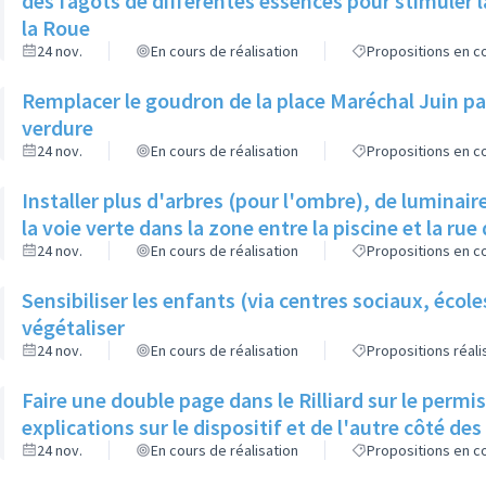
des fagots de différentes essences pour stimuler l
la Roue
24 nov.
En cours de réalisation
Propositions en co
Remplacer le goudron de la place Maréchal Juin par
verdure
24 nov.
En cours de réalisation
Propositions en co
Installer plus d'arbres (pour l'ombre), de luminaire
la voie verte dans la zone entre la piscine et la rue 
24 nov.
En cours de réalisation
Propositions en co
Sensibiliser les enfants (via centres sociaux, écol
végétaliser
24 nov.
En cours de réalisation
Propositions réal
Faire une double page dans le Rilliard sur le permi
explications sur le dispositif et de l'autre côté de
24 nov.
En cours de réalisation
Propositions en co