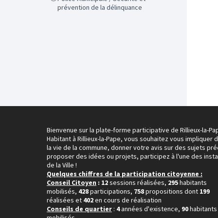
prévention de la délinquance
Bienvenue sur la plate-forme participative de Rillieux-la-Pa
Habitant à Rillieux-la-Pape, vous souhaitez vous impliquer 
la vie de la commune, donner votre avis sur des sujets pré
proposer des idées ou projets, participez à l'une des inst
de la Ville !
Quelques chiffres de la participation citoyenne :
Conseil Citoyen
: 12
sessions réalisées,
295
habitants
mobilisés,
428
participations,
758
propositions dont
199
réalisées et
402
en cours de réalisation
Conseils de quartier
:
4
années d'existence,
90
habitants
mobilisés