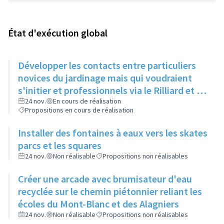
État d'exécution global
Développer les contacts entre particuliers
novices du jardinage mais qui voudraient
s'initier et professionnels via le Rilliard et la
Maison de la Vie Locale
24 nov.
En cours de réalisation
Propositions en cours de réalisation
Installer des fontaines à eaux vers les skates
parcs et les squares
24 nov.
Non réalisable
Propositions non réalisables
Créer une arcade avec brumisateur d'eau
recyclée sur le chemin piétonnier reliant les
écoles du Mont-Blanc et des Alagniers
24 nov.
Non réalisable
Propositions non réalisables