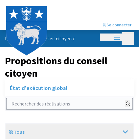
Se connecter
Menu princi
Menu p
Propositions du conseil citoyen
/
Propositions du conseil
citoyen
État d'exécution global
Rechercher des réalisations
Tous
Scope