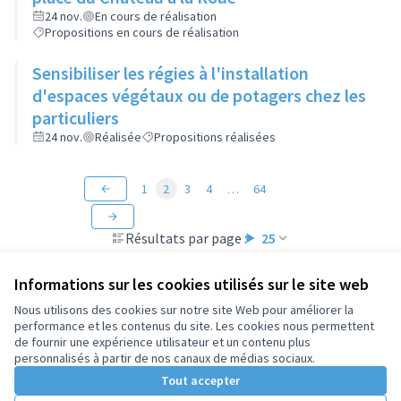
24 nov.
En cours de réalisation
Propositions en cours de réalisation
Sensibiliser les régies à l'installation
d'espaces végétaux ou de potagers chez les
particuliers
24 nov.
Réalisée
Propositions réalisées
1
2
3
4
…
64
Résultats par page :
25
Informations sur les cookies utilisés sur le site web
Nous utilisons des cookies sur notre site Web pour améliorer la
performance et les contenus du site. Les cookies nous permettent
Conditions d'utilisation
de fournir une expérience utilisateur et un contenu plus
Paramètres des cookies
personnalisés à partir de nos canaux de médias sociaux.
Tout accepter