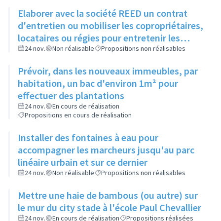
Elaborer avec la société REED un contrat
d'entretien ou mobiliser les copropriétaires,
locataires ou régies pour entretenir les
espaces verts entre bâtiments
24 nov.
Non réalisable
Propositions non réalisables
Prévoir, dans les nouveaux immeubles, par
habitation, un bac d'environ 1m² pour
effectuer des plantations
24 nov.
En cours de réalisation
Propositions en cours de réalisation
Installer des fontaines à eau pour
accompagner les marcheurs jusqu'au parc
linéaire urbain et sur ce dernier
24 nov.
Non réalisable
Propositions non réalisables
Mettre une haie de bambous (ou autre) sur
le mur du city stade à l'école Paul Chevallier
24 nov.
En cours de réalisation
Propositions réalisées