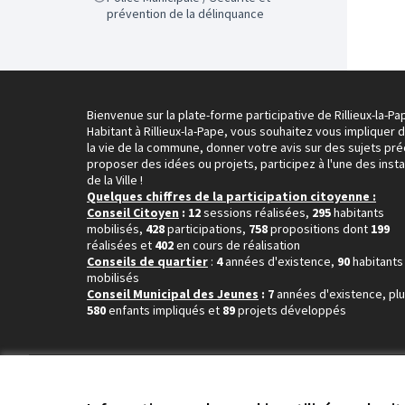
prévention de la délinquance
Bienvenue sur la plate-forme participative de Rillieux-la-Pa
Habitant à Rillieux-la-Pape, vous souhaitez vous impliquer 
la vie de la commune, donner votre avis sur des sujets pré
proposer des idées ou projets, participez à l'une des inst
de la Ville !
Quelques chiffres de la participation citoyenne :
Conseil Citoyen
: 12
sessions réalisées,
295
habitants
mobilisés,
428
participations,
758
propositions dont
199
réalisées et
402
en cours de réalisation
Conseils de quartier
:
4
années d'existence,
90
habitants
mobilisés
Conseil Municipal des Jeunes
: 7
années d'existence, pl
580
enfants impliqués et
89
projets développés
Conditions d'utilisation
Paramètres des cookies