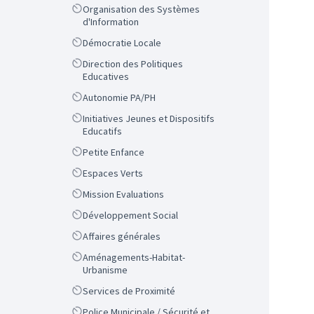
Scope
Organisation des Systèmes
d'Information
Scope
Démocratie Locale
Scope
Direction des Politiques
Educatives
Scope
Autonomie PA/PH
Scope
Initiatives Jeunes et Dispositifs
Educatifs
Scope
Petite Enfance
Scope
Espaces Verts
Scope
Mission Evaluations
Scope
Développement Social
Scope
Affaires générales
Scope
Aménagements-Habitat-
Urbanisme
Scope
Services de Proximité
Scope
Police Municipale / Sécurité et