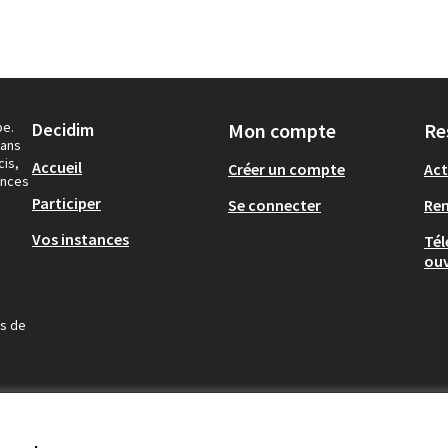
pe.
Decidim
Mon compte
Re
dans
cis,
Accueil
Créer un compte
Act
ances
Participer
Se connecter
Re
Vos instances
Tél
ouv
us de