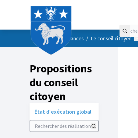
Accueil
Menu principal
M
/
Vos instances
/
Le conseil citoyen
Propositions
du conseil
citoyen
État d'exécution global
Rechercher des réalisations