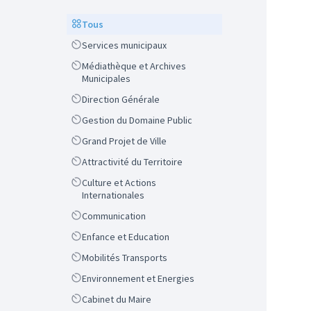
Scope
Tous
Scope
Services municipaux
Scope
Médiathèque et Archives
Municipales
Scope
Direction Générale
Scope
Gestion du Domaine Public
Scope
Grand Projet de Ville
Scope
Attractivité du Territoire
Scope
Culture et Actions
Internationales
Scope
Communication
Scope
Enfance et Education
Scope
Mobilités Transports
Scope
Environnement et Energies
Scope
Cabinet du Maire