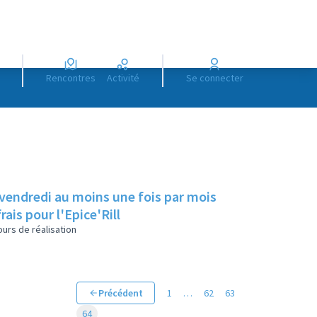
Rencontres
Activité
Se connecter
 vendredi au moins une fois par mois
rais pour l'Epice'Rill
urs de réalisation
Précédent
1
…
62
63
64