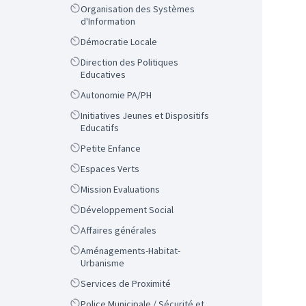
Scope
Organisation des Systèmes
d'Information
Scope
Démocratie Locale
Scope
Direction des Politiques
Educatives
Scope
Autonomie PA/PH
Scope
Initiatives Jeunes et Dispositifs
Educatifs
Scope
Petite Enfance
Scope
Espaces Verts
Scope
Mission Evaluations
Scope
Développement Social
Scope
Affaires générales
Scope
Aménagements-Habitat-
Urbanisme
Scope
Services de Proximité
Scope
Police Municipale / Sécurité et