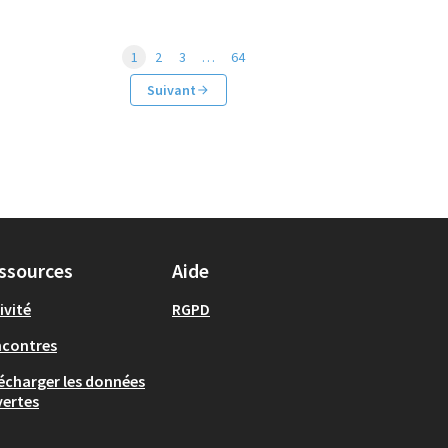
1
2
3
…
64
Suivant
ssources
Aide
ivité
RGPD
ncontres
écharger les données
ertes