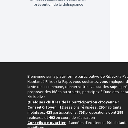
prévention de la délinquance
Bienvenue sur la plate-forme participative de Rillieux-la-Pa
Habitant à Rillieux-la-Pape, vous souhaitez vous impliquer 
la vie de la commune, donner votre avis sur des sujets pré
proposer des idées ou projets, participez à l'une des inst
de la Ville !
Quelques chiffres de la participation citoyenne :
Conseil Citoyen
: 12
sessions réalisées,
295
habitants
mobilisés,
428
participations,
758
propositions dont
199
réalisées et
402
en cours de réalisation
Conseils de quartier
:
4
années d'existence,
90
habitants
mobilisés