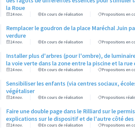
des fagots de différentes essences pour stimuler l
la Roue
24 nov.
En cours de réalisation
Propositions en co
Remplacer le goudron de la place Maréchal Juin par
verdure
24 nov.
En cours de réalisation
Propositions en co
Installer plus d'arbres (pour l'ombre), de luminaire
la voie verte dans la zone entre la piscine et la rue 
24 nov.
En cours de réalisation
Propositions en co
Sensibiliser les enfants (via centres sociaux, écol
végétaliser
24 nov.
En cours de réalisation
Propositions réal
Faire une double page dans le Rilliard sur le permi
explications sur le dispositif et de l'autre côté de
24 nov.
En cours de réalisation
Propositions en co