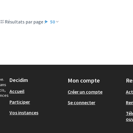
Résultats par page :
50
pe.
Decidim
Mon compte
Re
dans
cis,
Accueil
Créer un compte
Act
ances
Participer
Se connecter
Re
Vos instances
Tél
ouv