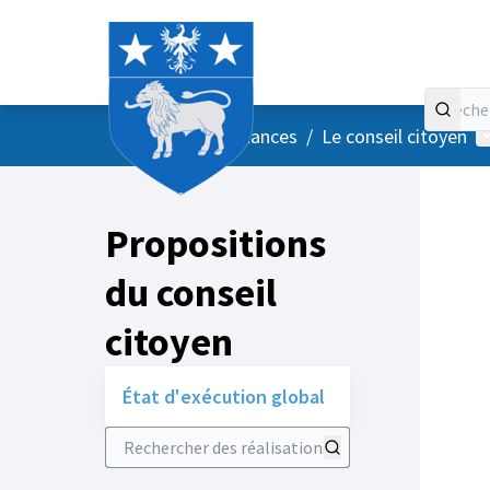
Accueil
Menu principal
M
/
Vos instances
/
Le conseil citoyen
Propositions
du conseil
citoyen
État d'exécution global
Rechercher des réalisations