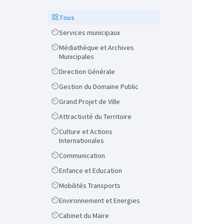
Scope
Tous
Scope
Services municipaux
Scope
Médiathèque et Archives
Municipales
Scope
Direction Générale
Scope
Gestion du Domaine Public
Scope
Grand Projet de Ville
Scope
Attractivité du Territoire
Scope
Culture et Actions
Internationales
Scope
Communication
Scope
Enfance et Education
Scope
Mobilités Transports
Scope
Environnement et Energies
Scope
Cabinet du Maire