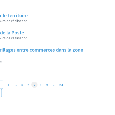
 le territoire
urs de réalisation
 de la Poste
urs de réalisation
rillages entre commerces dans la zone
es
1
…
5
6
7
8
9
…
64