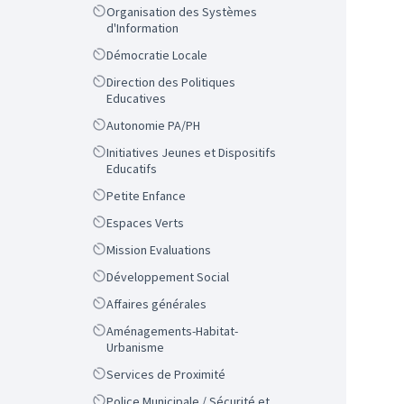
Scope
Organisation des Systèmes
d'Information
Scope
Démocratie Locale
Scope
Direction des Politiques
Educatives
Scope
Autonomie PA/PH
Scope
Initiatives Jeunes et Dispositifs
Educatifs
Scope
Petite Enfance
Scope
Espaces Verts
Scope
Mission Evaluations
Scope
Développement Social
Scope
Affaires générales
Scope
Aménagements-Habitat-
Urbanisme
Scope
Services de Proximité
Scope
Police Municipale / Sécurité et