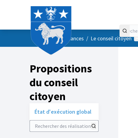
Accueil
Menu principal
M
/
Vos instances
/
Le conseil citoyen
Propositions
du conseil
citoyen
État d'exécution global
Rechercher des réalisations