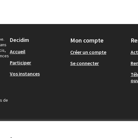
pe.
Decidim
Mon compte
Re
dans
cis,
Accueil
Créer un compte
Act
ances
Participer
Se connecter
Re
Vos instances
Tél
ouv
us de