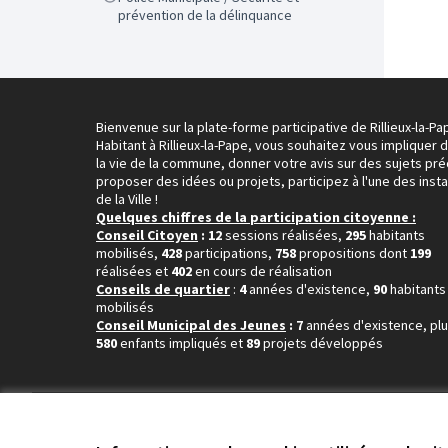
prévention de la délinquance
Bienvenue sur la plate-forme participative de Rillieux-la-Pa
Habitant à Rillieux-la-Pape, vous souhaitez vous impliquer 
la vie de la commune, donner votre avis sur des sujets pré
proposer des idées ou projets, participez à l'une des inst
de la Ville !
Quelques chiffres de la participation citoyenne :
Conseil Citoyen
: 12
sessions réalisées,
295
habitants
mobilisés,
428
participations,
758
propositions dont
199
réalisées et
402
en cours de réalisation
Conseils de quartier
:
4
années d'existence,
90
habitants
mobilisés
Conseil Municipal des Jeunes
: 7
années d'existence, pl
580
enfants impliqués et
89
projets développés
Conditions d'utilisation
Paramètres des cookies