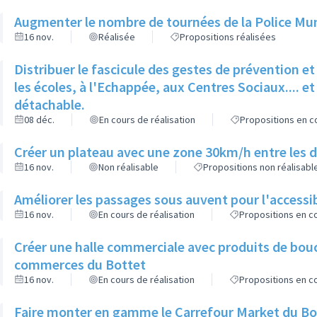
Augmenter le nombre de tournées de la Police Muni
16 nov.
Réalisée
Propositions réalisées
Distribuer le fascicule des gestes de prévention 
les écoles, à l'Echappée, aux Centres Sociaux.... et 
détachable.
08 déc.
En cours de réalisation
Propositions en co
Créer un plateau avec une zone 30km/h entre les d
16 nov.
Non réalisable
Propositions non réalisabl
Améliorer les passages sous auvent pour l'accessib
16 nov.
En cours de réalisation
Propositions en co
Créer une halle commerciale avec produits de bou
commerces du Bottet
16 nov.
En cours de réalisation
Propositions en co
Faire monter en gamme le Carrefour Market du Bo