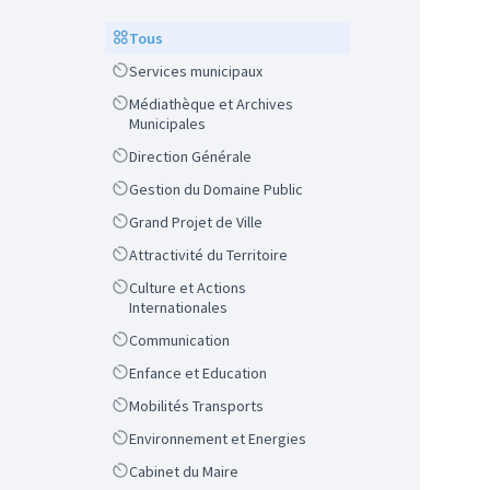
Scope
Tous
Scope
Services municipaux
Scope
Médiathèque et Archives
Municipales
Scope
Direction Générale
Scope
Gestion du Domaine Public
Scope
Grand Projet de Ville
Scope
Attractivité du Territoire
Scope
Culture et Actions
Internationales
Scope
Communication
Scope
Enfance et Education
Scope
Mobilités Transports
Scope
Environnement et Energies
Scope
Cabinet du Maire