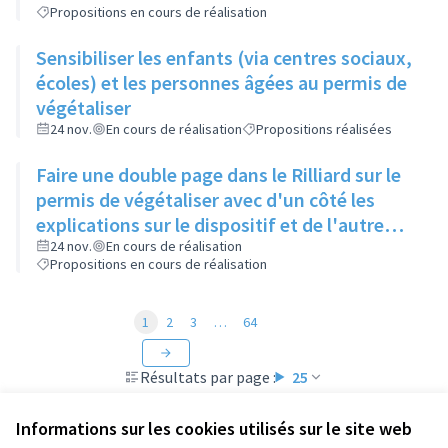
Propositions en cours de réalisation
Sensibiliser les enfants (via centres sociaux,
écoles) et les personnes âgées au permis de
végétaliser
24 nov.
En cours de réalisation
Propositions réalisées
Faire une double page dans le Rilliard sur le
permis de végétaliser avec d'un côté les
explications sur le dispositif et de l'autre
côté des exemples concrets de lieux à
24 nov.
En cours de réalisation
Propositions en cours de réalisation
investir
1
2
3
…
64
Résultats par page :
25
Informations sur les cookies utilisés sur le site web