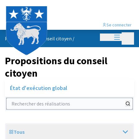
Se connecter
Menu princi
Menu p
Propositions du conseil citoyen
/
Propositions du conseil
citoyen
État d'exécution global
Rechercher des réalisations
Tous
Scope