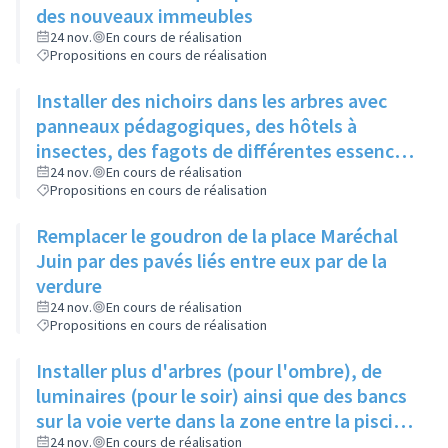
des nouveaux immeubles
24 nov.
En cours de réalisation
Propositions en cours de réalisation
Installer des nichoirs dans les arbres avec
panneaux pédagogiques, des hôtels à
insectes, des fagots de différentes essences
pour stimuler la biodiversité sur la place du
24 nov.
En cours de réalisation
Propositions en cours de réalisation
Château à la Roue
Remplacer le goudron de la place Maréchal
Juin par des pavés liés entre eux par de la
verdure
24 nov.
En cours de réalisation
Propositions en cours de réalisation
Installer plus d'arbres (pour l'ombre), de
luminaires (pour le soir) ainsi que des bancs
sur la voie verte dans la zone entre la piscine
et la rue de l'Industrie
24 nov.
En cours de réalisation