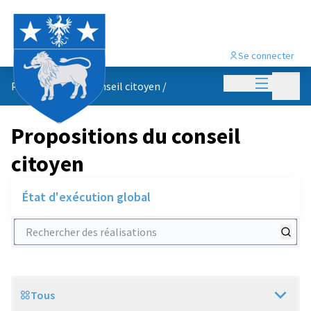
Se connecter
Menu princi
Menu p
Propositions du conseil citoyen
/
Propositions du conseil
citoyen
État d'exécution global
Rechercher des réalisations
Tous
Scope