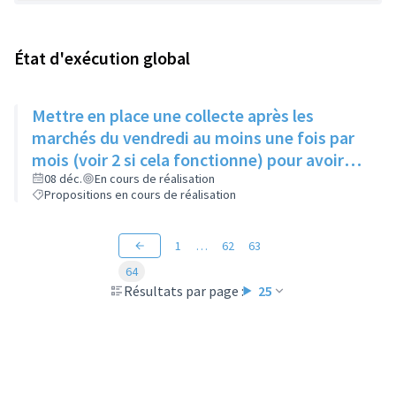
État d'exécution global
Mettre en place une collecte après les
marchés du vendredi au moins une fois par
mois (voir 2 si cela fonctionne) pour avoir
des produits frais pour l'Epice'Rill
08 déc.
En cours de réalisation
Propositions en cours de réalisation
1
…
62
63
64
Résultats par page :
25