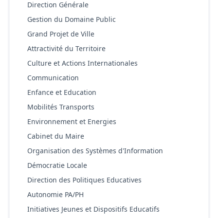
Scope
Direction Générale
Scope
Gestion du Domaine Public
Scope
Grand Projet de Ville
Scope
Attractivité du Territoire
Scope
Culture et Actions Internationales
Scope
Communication
Scope
Enfance et Education
Scope
Mobilités Transports
Scope
Environnement et Energies
Scope
Cabinet du Maire
Scope
Organisation des Systèmes d'Information
Scope
Démocratie Locale
Scope
Direction des Politiques Educatives
Scope
Autonomie PA/PH
Scope
Initiatives Jeunes et Dispositifs Educatifs