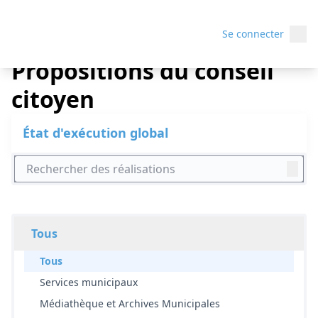
Menu 
Propositions du conseil citoyen
/
Menu
Se connecter
Propositions du conseil
citoyen
État d'exécution global
Rechercher des réalisations
Tous
Scope
Scope
Tous
Scope
Services municipaux
Scope
Médiathèque et Archives Municipales