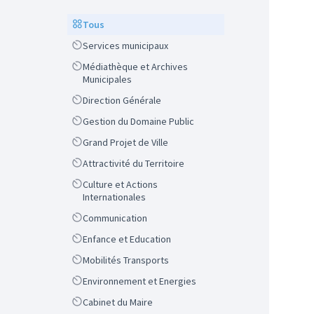
Scope
Tous
Scope
Services municipaux
Scope
Médiathèque et Archives
Municipales
Scope
Direction Générale
Scope
Gestion du Domaine Public
Scope
Grand Projet de Ville
Scope
Attractivité du Territoire
Scope
Culture et Actions
Internationales
Scope
Communication
Scope
Enfance et Education
Scope
Mobilités Transports
Scope
Environnement et Energies
Scope
Cabinet du Maire