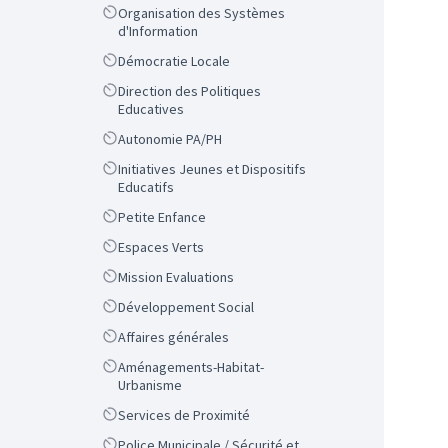
Scope
Organisation des Systèmes
d'Information
Scope
Démocratie Locale
Scope
Direction des Politiques
Educatives
Scope
Autonomie PA/PH
Scope
Initiatives Jeunes et Dispositifs
Educatifs
Scope
Petite Enfance
Scope
Espaces Verts
Scope
Mission Evaluations
Scope
Développement Social
Scope
Affaires générales
Scope
Aménagements-Habitat-
Urbanisme
Scope
Services de Proximité
Scope
Police Municipale / Sécurité et