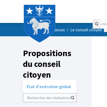
Accueil
Menu principal
M
/
Vos instances
/
Le conseil citoyen
Propositions
du conseil
citoyen
État d'exécution global
Rechercher des réalisations