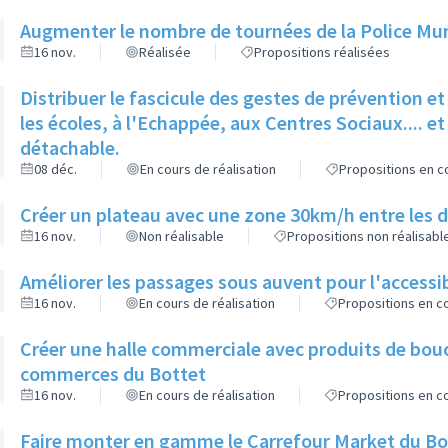
Augmenter le nombre de tournées de la Police Muni
16 nov.
Réalisée
Propositions réalisées
Distribuer le fascicule des gestes de prévention 
les écoles, à l'Echappée, aux Centres Sociaux.... et 
détachable.
08 déc.
En cours de réalisation
Propositions en co
Créer un plateau avec une zone 30km/h entre les d
16 nov.
Non réalisable
Propositions non réalisabl
Améliorer les passages sous auvent pour l'accessib
16 nov.
En cours de réalisation
Propositions en co
Créer une halle commerciale avec produits de bou
commerces du Bottet
16 nov.
En cours de réalisation
Propositions en co
Faire monter en gamme le Carrefour Market du Bo