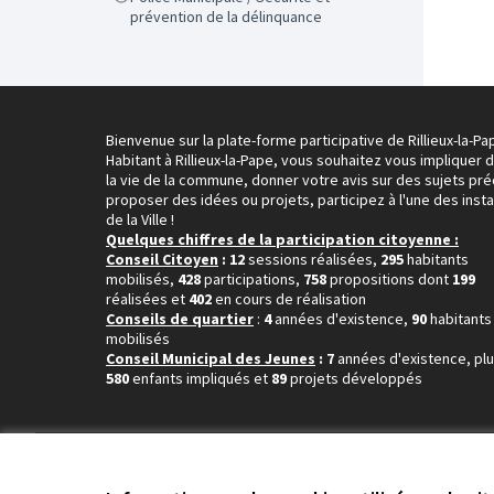
prévention de la délinquance
Bienvenue sur la plate-forme participative de Rillieux-la-Pa
Habitant à Rillieux-la-Pape, vous souhaitez vous impliquer 
la vie de la commune, donner votre avis sur des sujets pré
proposer des idées ou projets, participez à l'une des inst
de la Ville !
Quelques chiffres de la participation citoyenne :
Conseil Citoyen
: 12
sessions réalisées,
295
habitants
mobilisés,
428
participations,
758
propositions dont
199
réalisées et
402
en cours de réalisation
Conseils de quartier
:
4
années d'existence,
90
habitants
mobilisés
Conseil Municipal des Jeunes
: 7
années d'existence, pl
580
enfants impliqués et
89
projets développés
Conditions d'utilisation
Paramètres des cookies