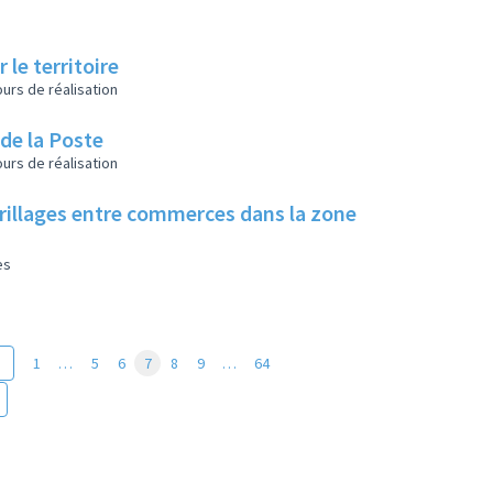
 le territoire
urs de réalisation
 de la Poste
urs de réalisation
rillages entre commerces dans la zone
es
1
…
5
6
7
8
9
…
64