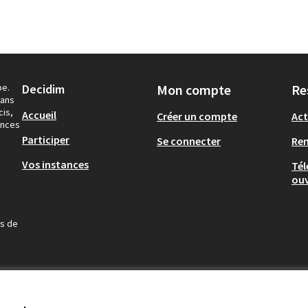
pe.
Decidim
Mon compte
Re
dans
cis,
Accueil
Créer un compte
Act
ances
Participer
Se connecter
Re
Vos instances
Tél
ouv
us de