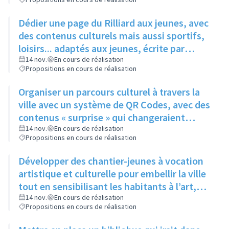
Dédier une page du Rilliard aux jeunes, avec
des contenus culturels mais aussi sportifs,
loisirs... adaptés aux jeunes, écrite par
quelques adolescents fréquentant l'espace
14 nov.
En cours de réalisation
Propositions en cours de réalisation
jeune
Organiser un parcours culturel à travers la
ville avec un système de QR Codes, avec des
contenus « surprise » qui changeraient
régulièrement pour éviter la lassitude
14 nov.
En cours de réalisation
Propositions en cours de réalisation
Développer des chantier-jeunes à vocation
artistique et culturelle pour embellir la ville
tout en sensibilisant les habitants à l’art,
pour aider le service culture à participer et à
14 nov.
En cours de réalisation
Propositions en cours de réalisation
promouvoir les évènements qu’il organise