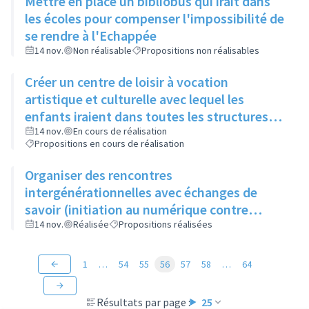
Mettre en place un bibliobus qui irait dans
les écoles pour compenser l'impossibilité de
se rendre à l'Echappée
14 nov.
Non réalisable
Propositions non réalisables
Créer un centre de loisir à vocation
artistique et culturelle avec lequel les
enfants iraient dans toutes les structures
artistiques et culturelles de la ville pour faire
14 nov.
En cours de réalisation
Propositions en cours de réalisation
des ateliers et découvrir les différents
métiers de l'art
Organiser des rencontres
intergénérationnelles avec échanges de
savoir (initiation au numérique contre
apprentissage du tricot)
14 nov.
Réalisée
Propositions réalisées
1
…
54
55
56
57
58
…
64
Résultats par page :
25