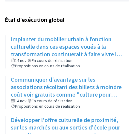
État d'exécution global
Implanter du mobilier urbain à fonction
culturelle dans ces espaces voués à la
transformation continuerait à faire vivre le
secteur
14 nov.
En cours de réalisation
Propositions en cours de réalisation
Communiquer d'avantage sur les
associations récoltant des billets à moindre
coût voir gratuits comme "culture pour
tous" et faire connaitre le PASS Culture
14 nov.
En cours de réalisation
Propositions en cours de réalisation
Développer l'offre culturelle de proximité,
sur les marchés ou aux sorties d'école pour