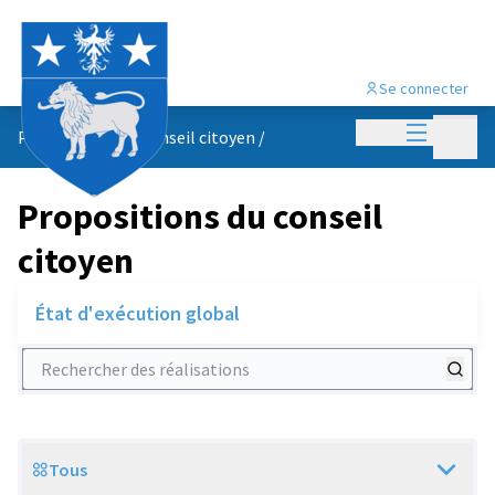
Se connecter
Menu princi
Menu p
Propositions du conseil citoyen
/
Propositions du conseil
citoyen
État d'exécution global
Rechercher des réalisations
Tous
Scope