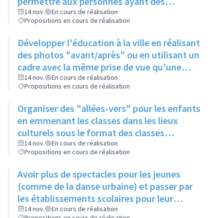
permettre aux personnes ayant des
problèmes de mobilité d'avoir accès à la
14 nov.
En cours de réalisation
Propositions en cours de réalisation
culture
Développer l'éducation à la ville en réalisant
des photos "avant/après" ou en utilisant un
cadre avec la même prise de vue qu'une
photo posée à proximité
14 nov.
En cours de réalisation
Propositions en cours de réalisation
Organiser des "allées-vers" pour les enfants
en emmenant les classes dans les lieux
culturels sous le format des classes
découvertes
14 nov.
En cours de réalisation
Propositions en cours de réalisation
Avoir plus de spectacles pour les jeunes
(comme de la danse urbaine) et passer par
les établissements scolaires pour leur
donner envie de s'y rendre
14 nov.
En cours de réalisation
Propositions en cours de réalisation