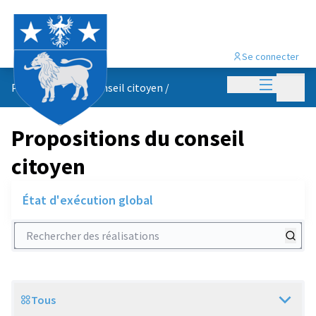
Se connecter
Menu princi
Menu p
Propositions du conseil citoyen
/
Propositions du conseil
citoyen
État d'exécution global
Rechercher des réalisations
Tous
Scope