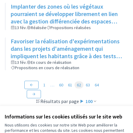
Implanter des zones où les végétaux
pourraient se développer librement en lien
avec la gestion différenciée des espaces
verts
13 fév.
Réalisée
Propositions réalisées
Favoriser la réalisation d'expérimentations
dans les projets d'aménagement qui
impliquent les habitants grâce à des tests
"grandeur nature" (mobilier, jeux, food-
13 fév.
En cours de réalisation
Propositions en cours de réalisation
truck...)
1
…
60
61
62
63
64
Résultats par page :
100
Informations sur les cookies utilisés sur le site web
Nous utilisons des cookies sur notre site Web pour améliorer la
performance et les contenus du site. Les cookies nous permettent
Conditions d'utilisation