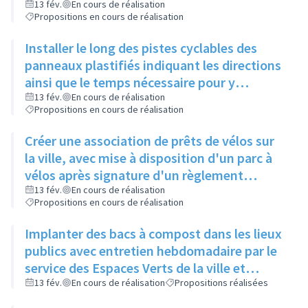
de Gaulle, pour relier 2 pistes existantes
13 fév.
En cours de réalisation
Propositions en cours de réalisation
Installer le long des pistes cyclables des
panneaux plastifiés indiquant les directions
ainsi que le temps nécessaire pour y
accéder, et une comparaison avec le temps
13 fév.
En cours de réalisation
Propositions en cours de réalisation
mis en voiture
Créer une association de prêts de vélos sur
la ville, avec mise à disposition d'un parc à
vélos après signature d'un règlement
intérieur et d'une charte de respect du
13 fév.
En cours de réalisation
Propositions en cours de réalisation
matériel
Implanter des bacs à compost dans les lieux
publics avec entretien hebdomadaire par le
service des Espaces Verts de la ville et
réutilisation du compost dans les ronds-
13 fév.
En cours de réalisation
Propositions réalisées
points et jardins publics