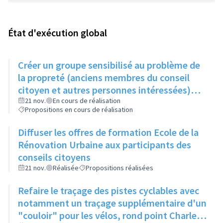
État d'exécution global
Créer un groupe sensibilisé au problème de
la propreté (anciens membres du conseil
citoyen et autres personnes intéressées)
qui, une fois par trimestre, ferait remonter
21 nov.
En cours de réalisation
Propositions en cours de réalisation
les informations au service concerné
Diffuser les offres de formation Ecole de la
Rénovation Urbaine aux participants des
conseils citoyens
21 nov.
Réalisée
Propositions réalisées
Refaire le traçage des pistes cyclables avec
notamment un traçage supplémentaire d'un
"couloir" pour les vélos, rond point Charles