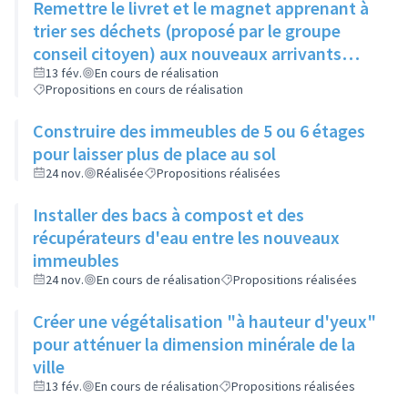
Remettre le livret et le magnet apprenant à
trier ses déchets (proposé par le groupe
conseil citoyen) aux nouveaux arrivants
dans le cadre de la visite de la ville
13 fév.
En cours de réalisation
Propositions en cours de réalisation
Construire des immeubles de 5 ou 6 étages
pour laisser plus de place au sol
24 nov.
Réalisée
Propositions réalisées
Installer des bacs à compost et des
récupérateurs d'eau entre les nouveaux
immeubles
24 nov.
En cours de réalisation
Propositions réalisées
Créer une végétalisation "à hauteur d'yeux"
pour atténuer la dimension minérale de la
ville
13 fév.
En cours de réalisation
Propositions réalisées