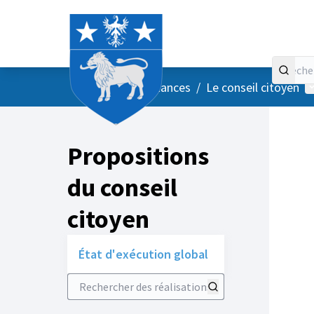
Accueil
Menu principal
M
/
Vos instances
/
Le conseil citoyen
Propositions
du conseil
citoyen
État d'exécution global
Rechercher des réalisations