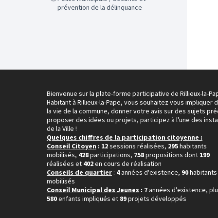
prévention de la délinquance
Bienvenue sur la plate-forme participative de Rillieux-la-Pa
Habitant à Rillieux-la-Pape, vous souhaitez vous impliquer 
la vie de la commune, donner votre avis sur des sujets pré
proposer des idées ou projets, participez à l'une des inst
de la Ville !
Quelques chiffres de la participation citoyenne :
Conseil Citoyen
: 12
sessions réalisées,
295
habitants
mobilisés,
428
participations,
758
propositions dont
199
réalisées et
402
en cours de réalisation
Conseils de quartier
:
4
années d'existence,
90
habitants
mobilisés
Conseil Municipal des Jeunes
: 7
années d'existence, pl
580
enfants impliqués et
89
projets développés