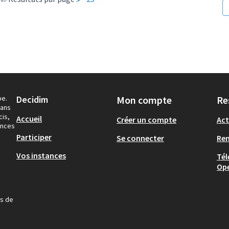
pe.
Decidim
Mon compte
Re
dans
cis,
Accueil
Créer un compte
Act
ances
Participer
Se connecter
Re
Vos instances
Tél
Op
us de