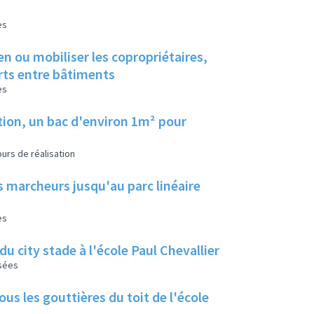
es
en ou mobiliser les copropriétaires,
erts entre bâtiments
es
tion, un bac d'environ 1m² pour
urs de réalisation
s marcheurs jusqu'au parc linéaire
es
u city stade à l'école Paul Chevallier
isées
us les gouttières du toit de l'école