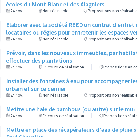
écoles du Mont-Blanc et des Alagniers
24 nov.
Non réalisable
Propositions non réalisabl
Elaborer avec la société REED un contrat d'entreti
locataires ou régies pour entretenir les espaces v
24 nov.
Non réalisable
Propositions non réalisabl
Prévoir, dans les nouveaux immeubles, par habita
effectuer des plantations
24 nov.
En cours de réalisation
Propositions en co
Installer des fontaines à eau pour accompagner le
urbain et sur ce dernier
24 nov.
Non réalisable
Propositions non réalisabl
Mettre une haie de bambous (ou autre) sur le mur d
24 nov.
En cours de réalisation
Propositions réal
Mettre en place des récupérateurs d'eau de pluie so