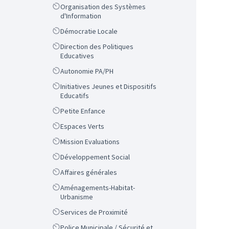
Scope
Organisation des Systèmes
d'Information
Scope
Démocratie Locale
Scope
Direction des Politiques
Educatives
Scope
Autonomie PA/PH
Scope
Initiatives Jeunes et Dispositifs
Educatifs
Scope
Petite Enfance
Scope
Espaces Verts
Scope
Mission Evaluations
Scope
Développement Social
Scope
Affaires générales
Scope
Aménagements-Habitat-
Urbanisme
Scope
Services de Proximité
Scope
Police Municipale / Sécurité et