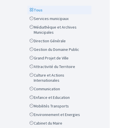
Scope
Tous
Scope
Services municipaux
Scope
Médiathèque et Archives
Municipales
Scope
Direction Générale
Scope
Gestion du Domaine Public
Scope
Grand Projet de Ville
Scope
Attractivité du Territoire
Scope
Culture et Actions
Internationales
Scope
Communication
Scope
Enfance et Education
Scope
Mobilités Transports
Scope
Environnement et Energies
Scope
Cabinet du Maire