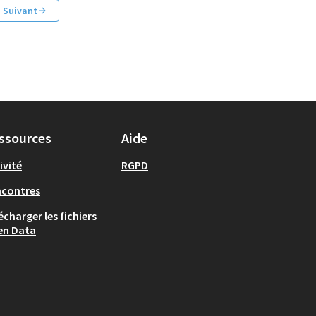
Suivant
ssources
Aide
ivité
RGPD
ncontres
écharger les fichiers
en Data