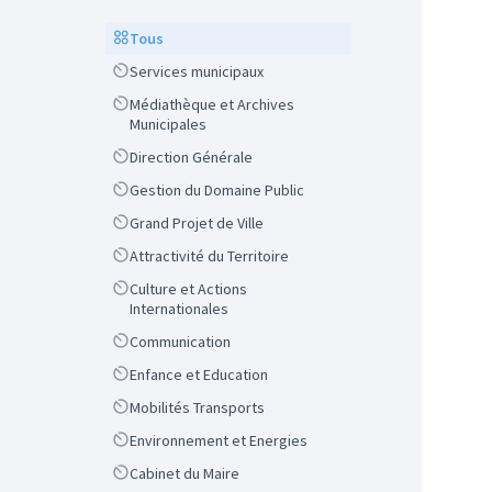
Scope
Tous
Scope
Services municipaux
Scope
Médiathèque et Archives
Municipales
Scope
Direction Générale
Scope
Gestion du Domaine Public
Scope
Grand Projet de Ville
Scope
Attractivité du Territoire
Scope
Culture et Actions
Internationales
Scope
Communication
Scope
Enfance et Education
Scope
Mobilités Transports
Scope
Environnement et Energies
Scope
Cabinet du Maire