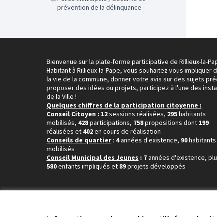
prévention de la délinquance
Bienvenue sur la plate-forme participative de Rillieux-la-Pa
Habitant à Rillieux-la-Pape, vous souhaitez vous impliquer 
la vie de la commune, donner votre avis sur des sujets pré
proposer des idées ou projets, participez à l'une des inst
de la Ville !
Quelques chiffres de la participation citoyenne :
Conseil Citoyen
: 12
sessions réalisées,
295
habitants
mobilisés,
428
participations,
758
propositions dont
199
réalisées et
402
en cours de réalisation
Conseils de quartier
:
4
années d'existence,
90
habitants
mobilisés
Conseil Municipal des Jeunes
: 7
années d'existence, pl
580
enfants impliqués et
89
projets développés
Conditions d'utilisation
Paramètres des cookies