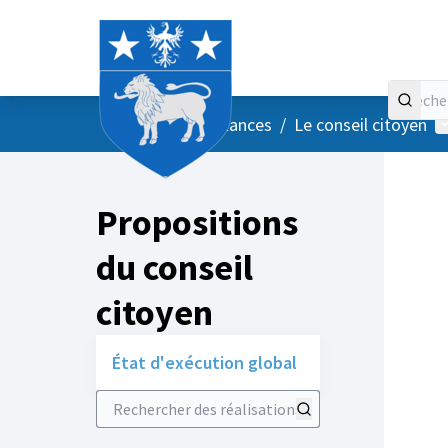
Accueil
Menu principal
M
/
Vos instances
/
Le conseil citoyen
Propositions
du conseil
citoyen
État d'exécution global
Rechercher des réalisations