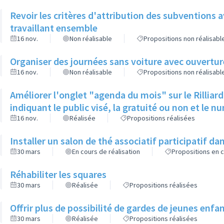
Revoir les critères d'attribution des subventions 
travaillant ensemble
16 nov.
Non réalisable
Propositions non réalisabl
Organiser des journées sans voiture avec ouverture 
16 nov.
Non réalisable
Propositions non réalisabl
Améliorer l'onglet "agenda du mois" sur le Rilliar
indiquant le public visé, la gratuité ou non et le n
16 nov.
Réalisée
Propositions réalisées
Installer un salon de thé associatif participatif dan
30 mars
En cours de réalisation
Propositions en c
Réhabiliter les squares
30 mars
Réalisée
Propositions réalisées
Offrir plus de possibilité de gardes de jeunes enfa
30 mars
Réalisée
Propositions réalisées