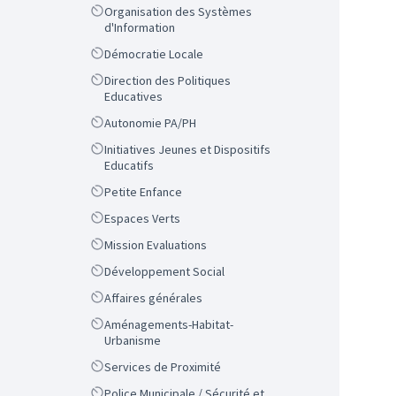
Scope
Organisation des Systèmes
d'Information
Scope
Démocratie Locale
Scope
Direction des Politiques
Educatives
Scope
Autonomie PA/PH
Scope
Initiatives Jeunes et Dispositifs
Educatifs
Scope
Petite Enfance
Scope
Espaces Verts
Scope
Mission Evaluations
Scope
Développement Social
Scope
Affaires générales
Scope
Aménagements-Habitat-
Urbanisme
Scope
Services de Proximité
Scope
Police Municipale / Sécurité et