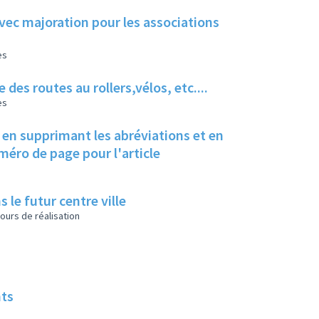
avec majoration pour les associations
es
des routes au rollers,vélos, etc....
es
d en supprimant les abréviations et en
uméro de page pour l'article
s le futur centre ville
ours de réalisation
nts