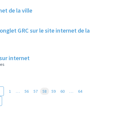
et de la ville
nglet GRC sur le site internet de la
sur internet
les
1
…
56
57
58
59
60
…
64