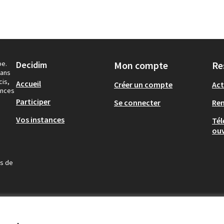
pe.
Decidim
Mon compte
Re
dans
cis,
Accueil
Créer un compte
Act
ances
Participer
Se connecter
Re
Vos instances
Tél
ouv
us de