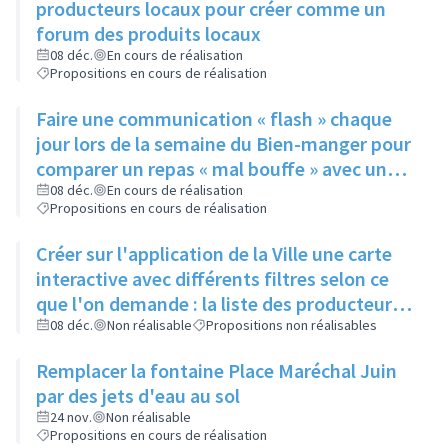
producteurs locaux pour créer comme un
forum des produits locaux
08 déc.
En cours de réalisation
Propositions en cours de réalisation
Faire une communication « flash » chaque
jour lors de la semaine du Bien-manger pour
comparer un repas « mal bouffe » avec un
repas sain peu onéreux ayant les mêmes
08 déc.
En cours de réalisation
Propositions en cours de réalisation
bases sur tous les réseaux de la ville
(Facebook, site internet) mais aussi sur la
Créer sur l'application de la Ville une carte
nouvelle application
interactive avec différents filtres selon ce
que l'on demande : la liste des producteurs
locaux et artisans avec leurs horaires, s’ils
08 déc.
Non réalisable
Propositions non réalisables
vendent en direct, leurs coordonnées, les
Remplacer la fontaine Place Maréchal Juin
restaurants, les marchés, le planning de ce
par des jets d'eau au sol
qu’il se passe dans la ville toute association
24 nov.
Non réalisable
confondue, semaine par semaine
Propositions en cours de réalisation