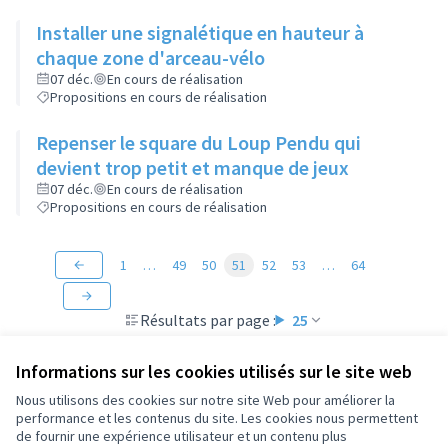
Installer une signalétique en hauteur à
chaque zone d'arceau-vélo
07 déc.
En cours de réalisation
Propositions en cours de réalisation
Repenser le square du Loup Pendu qui
devient trop petit et manque de jeux
07 déc.
En cours de réalisation
Propositions en cours de réalisation
1
…
49
50
51
52
53
…
64
Résultats par page :
25
Informations sur les cookies utilisés sur le site web
Nous utilisons des cookies sur notre site Web pour améliorer la
performance et les contenus du site. Les cookies nous permettent
Conditions d'utilisation
de fournir une expérience utilisateur et un contenu plus
Paramètres des cookies