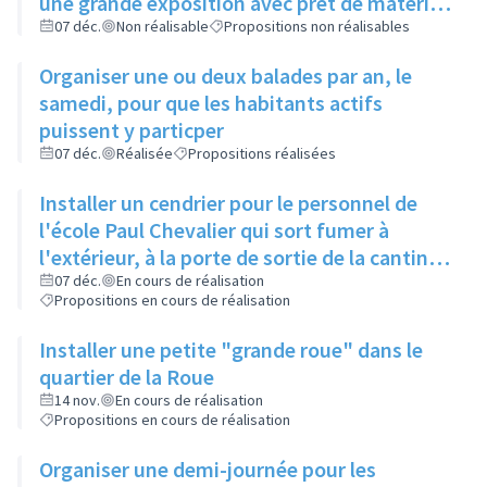
une grande exposition avec prêt de matériel
par la ville
07 déc.
Non réalisable
Propositions non réalisables
Organiser une ou deux balades par an, le
samedi, pour que les habitants actifs
puissent y particper
07 déc.
Réalisée
Propositions réalisées
Installer un cendrier pour le personnel de
l'école Paul Chevalier qui sort fumer à
l'extérieur, à la porte de sortie de la cantine
de l'école maternelle
07 déc.
En cours de réalisation
Propositions en cours de réalisation
Installer une petite "grande roue" dans le
quartier de la Roue
14 nov.
En cours de réalisation
Propositions en cours de réalisation
Organiser une demi-journée pour les