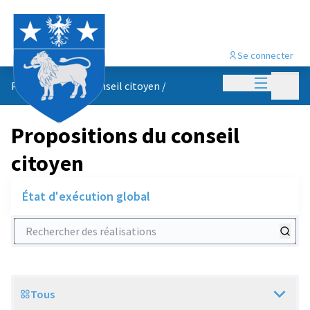
Se connecter
Menu princi
Menu p
Propositions du conseil citoyen
/
Propositions du conseil
citoyen
État d'exécution global
Rechercher des réalisations
Tous
Scope