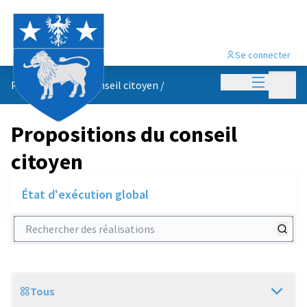
Se connecter
Menu princi
Menu p
Propositions du conseil citoyen
/
Propositions du conseil
citoyen
État d'exécution global
Rechercher des réalisations
Tous
Scope