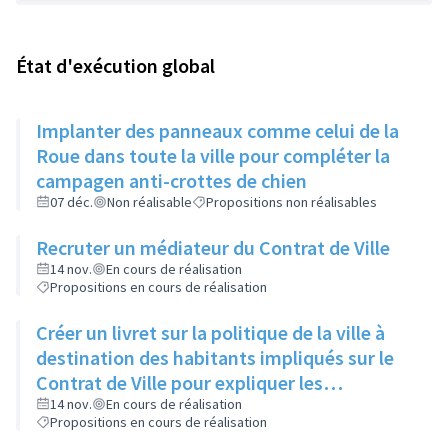
État d'exécution global
Implanter des panneaux comme celui de la
Roue dans toute la ville pour compléter la
campagen anti-crottes de chien
07 déc.
Non réalisable
Propositions non réalisables
Recruter un médiateur du Contrat de Ville
14 nov.
En cours de réalisation
Propositions en cours de réalisation
Créer un livret sur la politique de la ville à
destination des habitants impliqués sur le
Contrat de Ville pour expliquer les
dispositifs, les termes techniques, les
14 nov.
En cours de réalisation
Propositions en cours de réalisation
abréviations et les projets