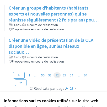
Créer un groupe d’habitants (habitants
experts et nouvelles personnes) qui se
réunisse régulièrement (2 fois par an) pour
suivre les actions du Contrat de Ville
14 nov.
En cours de réalisation
Propositions en cours de réalisation
Créer une vidéo de présentation de la CLA
disponible en ligne, sur les réseaux
sociaux…
14 nov.
En cours de réalisation
Propositions en cours de réalisation
1
…
50
51
52
53
54
…
64
Résultats par page :
25
Informations sur les cookies utilisés sur le site web