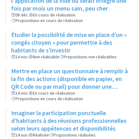
l'application de la Ville où serait intégré une
fois par mois un menu sain, peu cher
08 déc.
En cours de réalisation
Propositions en cours de réalisation
Étudier la possibilité de mise en place d’un «
congés citoyen » pour permettre à des
habitants de s’investir
14 nov.
Non réalisable
Propositions non réalisables
Mettre en place un questionnaire à remplir à
la fin des actions (disponible en papier, en
QR Code ou par mail) pour donner une
appréciation de l'action et son évaluation
14 nov.
En cours de réalisation
Propositions en cours de réalisation
Imaginer la participation ponctuelle
d’habitants à des réunions professionnelles
selon leurs appétences et disponibilités
14 nov.
Réalisée
Propositions réalisées