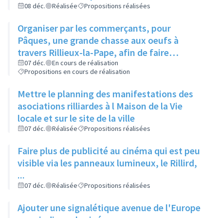
et de la Parentalité
08 déc.
Réalisée
Propositions réalisées
Organiser par les commerçants, pour
Pâques, une grande chasse aux oeufs à
travers Rillieux-la-Pape, afin de faire
connaître différents endroits aux habitants
07 déc.
En cours de réalisation
Propositions en cours de réalisation
Mettre le planning des manifestations des
asociations rilliardes à l Maison de la Vie
locale et sur le site de la ville
07 déc.
Réalisée
Propositions réalisées
Faire plus de publicité au cinéma qui est peu
visible via les panneaux lumineux, le Rillird,
...
07 déc.
Réalisée
Propositions réalisées
Ajouter une signalétique avenue de l'Europe