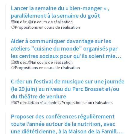
public...), à une date fixe
Lancer la semaine du « bien-manger » ,
parallèlement à la semaine du goût
08 déc.
En cours de réalisation
Propositions en cours de réalisation
Aider à communiquer davantage sur les
ateliers "cuisine du monde" organisés par
les centres sociaux pour qu'ils soient mieux
connus
08 déc.
En cours de réalisation
Propositions en cours de réalisation
Créer un festival de musique sur une journée
(le 29 juin) au niveau du Parc Brosset et/ou
du théâtre de verdure
07 déc.
Non réalisable
Propositions non réalisables
Proposer des conférences régulièrement
toute l’année autour de la nutrition, avec
une diététicienne, à la Maison de la Famille