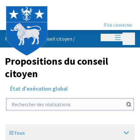
Se connecter
Menu princi
Menu p
Propositions du conseil citoyen
/
Propositions du conseil
citoyen
État d'exécution global
Rechercher des réalisations
Tous
Scope