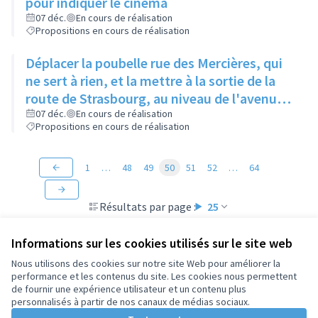
pour indiquer le cinéma
07 déc.
En cours de réalisation
Propositions en cours de réalisation
Déplacer la poubelle rue des Mercières, qui
ne sert à rien, et la mettre à la sortie de la
route de Strasbourg, au niveau de l'avenue
Jean Moulin, en face de l'immeuble en
07 déc.
En cours de réalisation
Propositions en cours de réalisation
construction
1
…
48
49
50
51
52
…
64
Résultats par page :
25
Informations sur les cookies utilisés sur le site web
Nous utilisons des cookies sur notre site Web pour améliorer la
performance et les contenus du site. Les cookies nous permettent
Conditions d'utilisation
de fournir une expérience utilisateur et un contenu plus
Paramètres des cookies
personnalisés à partir de nos canaux de médias sociaux.