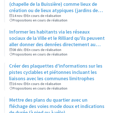
produisent
(chapelle de la Buissière) comme lieux de
création ou de lieux atypiques (jardins des
Semailles) comme lieux d'exposition pour
14 nov.
En cours de réalisation
Propositions en cours de réalisation
photos ou oeuvres
Informer les habitants via les réseaux
sociaux de la Ville et le Rilliard qu’ils peuvent
aller donner des denrées directement au
local des restos du cœur (au 1- 3 rue Jacques
08 déc.
En cours de réalisation
Propositions en cours de réalisation
Prévert), les lundis, mardis et mercredis
Créer des plaquettes d'informations sur les
pistes cyclables et piétonnes incluant les
liaisons avec les communes limitrophes
16 nov.
En cours de réalisation
Propositions en cours de réalisation
Mettre des plans du quartier avec un
fléchage des voies mode doux et indications
de durée (à pied ou à vélo)