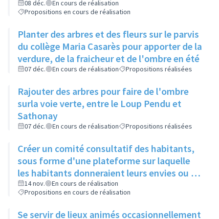
restos du cœur dans le cadre de leur
08 déc.
En cours de réalisation
Propositions en cours de réalisation
sanction
Planter des arbres et des fleurs sur le parvis
du collège Maria Casarès pour apporter de la
verdure, de la fraicheur et de l'ombre en été
07 déc.
En cours de réalisation
Propositions réalisées
Rajouter des arbres pour faire de l'ombre
surla voie verte, entre le Loup Pendu et
Sathonay
07 déc.
En cours de réalisation
Propositions réalisées
Créer un comité consultatif des habitants,
sous forme d'une plateforme sur laquelle
les habitants donneraient leurs envies ou se
manifesteraient sur leur volonté de
14 nov.
En cours de réalisation
Propositions en cours de réalisation
participer à tel ou tel évènement, et où les
acteurs culturels présenteraient ce qu'ils
Se servir de lieux animés occasionnellement