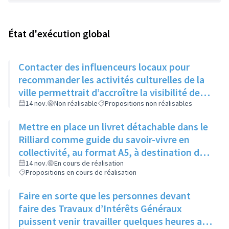
État d'exécution global
Contacter des influenceurs locaux pour
recommander les activités culturelles de la
ville permettrait d’accroître la visibilité des
évènements auprès des jeunes
14 nov.
Non réalisable
Propositions non réalisables
Mettre en place un livret détachable dans le
Rilliard comme guide du savoir-vivre en
collectivité, au format A5, à destination des
immeubles un mois puis des maisons le
14 nov.
En cours de réalisation
Propositions en cours de réalisation
mois suivant
Faire en sorte que les personnes devant
faire des Travaux d’Intérêts Généraux
puissent venir travailler quelques heures aux