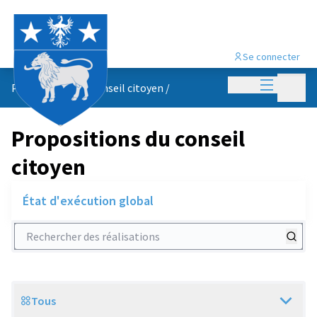
Se connecter
Menu princi
Menu p
Propositions du conseil citoyen
/
Propositions du conseil
citoyen
État d'exécution global
Rechercher des réalisations
Tous
Scope