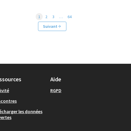
1
2
3
…
64
Suivant
ssources
Aide
ivité
RGPD
ncontres
écharger les données
ertes