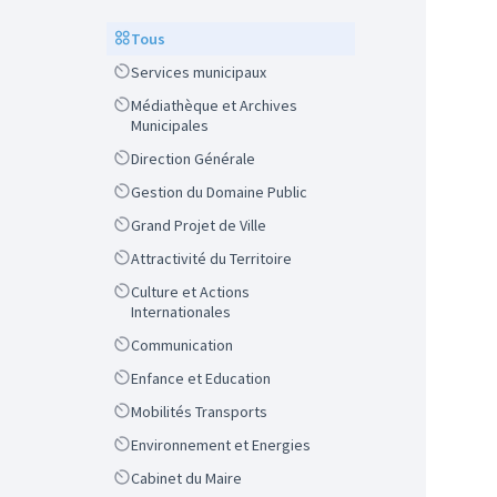
Scope
Tous
Scope
Services municipaux
Scope
Médiathèque et Archives
Municipales
Scope
Direction Générale
Scope
Gestion du Domaine Public
Scope
Grand Projet de Ville
Scope
Attractivité du Territoire
Scope
Culture et Actions
Internationales
Scope
Communication
Scope
Enfance et Education
Scope
Mobilités Transports
Scope
Environnement et Energies
Scope
Cabinet du Maire