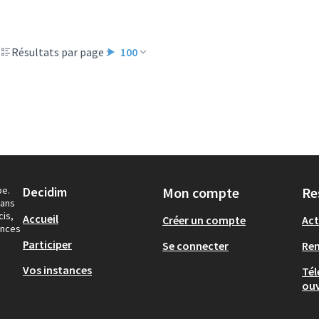
Résultats par page :
100
pe.
Decidim
Mon compte
Re
dans
cis,
Accueil
Créer un compte
Act
ances
Participer
Se connecter
Re
Vos instances
Tél
ouv