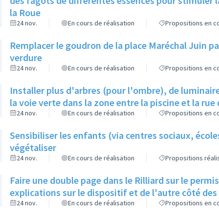
des fagots de différentes essences pour stimuler l
la Roue
24 nov.
En cours de réalisation
Propositions en co
Remplacer le goudron de la place Maréchal Juin par
verdure
24 nov.
En cours de réalisation
Propositions en co
Installer plus d'arbres (pour l'ombre), de luminaire
la voie verte dans la zone entre la piscine et la rue 
24 nov.
En cours de réalisation
Propositions en co
Sensibiliser les enfants (via centres sociaux, écol
végétaliser
24 nov.
En cours de réalisation
Propositions réal
Faire une double page dans le Rilliard sur le permi
explications sur le dispositif et de l'autre côté de
24 nov.
En cours de réalisation
Propositions en co