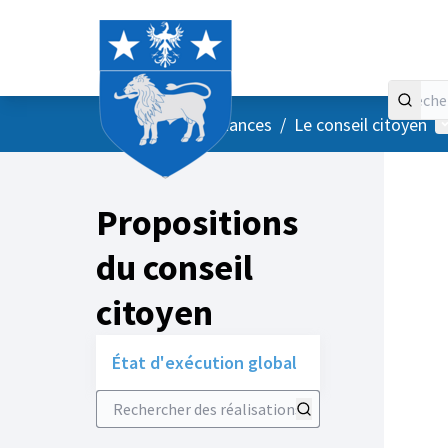
Accueil
Menu principal
M
/
Vos instances
/
Le conseil citoyen
Propositions
du conseil
citoyen
État d'exécution global
Rechercher des réalisations