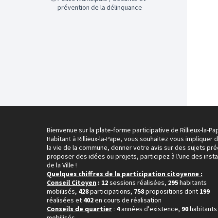
prévention de la délinquance
Bienvenue sur la plate-forme participative de Rillieux-la-Pa
Habitant à Rillieux-la-Pape, vous souhaitez vous impliquer 
la vie de la commune, donner votre avis sur des sujets pré
proposer des idées ou projets, participez à l'une des inst
de la Ville !
Quelques chiffres de la participation citoyenne :
Conseil Citoyen
: 12
sessions réalisées,
295
habitants
mobilisés,
428
participations,
758
propositions dont
199
réalisées et
402
en cours de réalisation
Conseils de quartier
:
4
années d'existence,
90
habitants
mobilisés