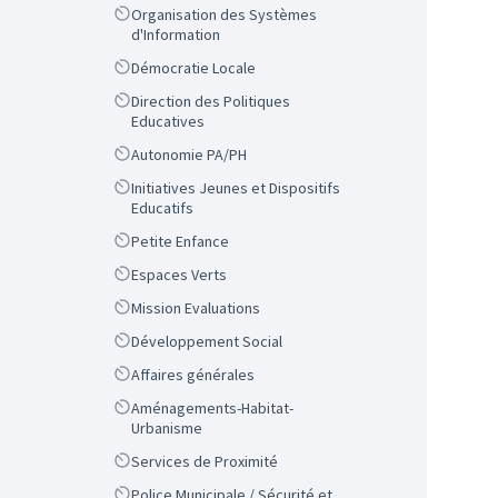
Scope
Organisation des Systèmes
d'Information
Scope
Démocratie Locale
Scope
Direction des Politiques
Educatives
Scope
Autonomie PA/PH
Scope
Initiatives Jeunes et Dispositifs
Educatifs
Scope
Petite Enfance
Scope
Espaces Verts
Scope
Mission Evaluations
Scope
Développement Social
Scope
Affaires générales
Scope
Aménagements-Habitat-
Urbanisme
Scope
Services de Proximité
Scope
Police Municipale / Sécurité et