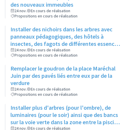
des nouveaux immeubles
24 nov.
En cours de réalisation
Propositions en cours de réalisation
Installer des nichoirs dans les arbres avec
panneaux pédagogiques, des hôtels à
insectes, des fagots de différentes essences
pour stimuler la biodiversité sur la place du
24 nov.
En cours de réalisation
Propositions en cours de réalisation
Château à la Roue
Remplacer le goudron de la place Maréchal
Juin par des pavés liés entre eux par de la
verdure
24 nov.
En cours de réalisation
Propositions en cours de réalisation
Installer plus d'arbres (pour l'ombre), de
luminaires (pour le soir) ainsi que des bancs
sur la voie verte dans la zone entre la piscine
et la rue de l'Industrie
24 nov.
En cours de réalisation