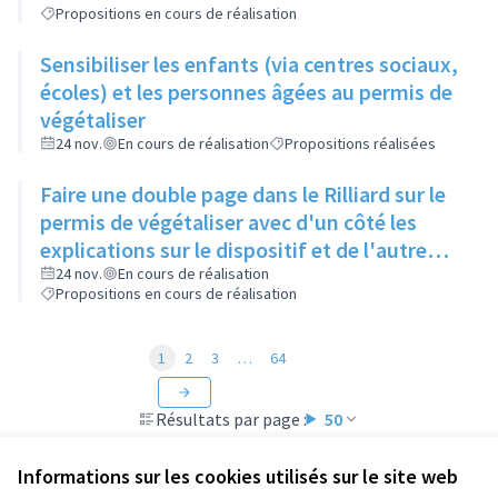
Propositions en cours de réalisation
Sensibiliser les enfants (via centres sociaux,
écoles) et les personnes âgées au permis de
végétaliser
24 nov.
En cours de réalisation
Propositions réalisées
Faire une double page dans le Rilliard sur le
permis de végétaliser avec d'un côté les
explications sur le dispositif et de l'autre
côté des exemples concrets de lieux à
24 nov.
En cours de réalisation
Propositions en cours de réalisation
investir
1
2
3
…
64
Résultats par page :
50
Informations sur les cookies utilisés sur le site web