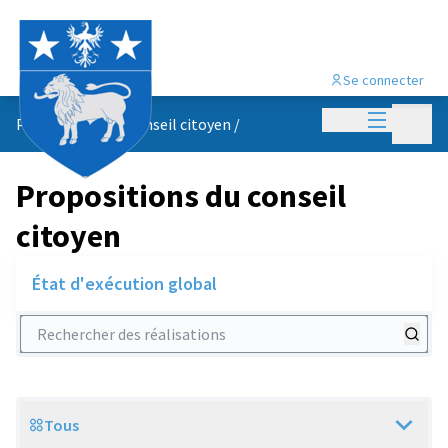
Se connecter
Menu princi
Menu p
Propositions du conseil citoyen
/
Propositions du conseil
citoyen
État d'exécution global
Rechercher des réalisations
Tous
Scope