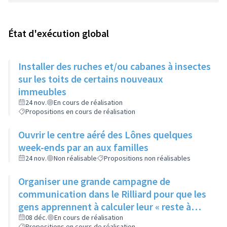
État d'exécution global
Installer des ruches et/ou cabanes à insectes
sur les toits de certains nouveaux
immeubles
24 nov.
En cours de réalisation
Propositions en cours de réalisation
Ouvrir le centre aéré des Lônes quelques
week-ends par an aux familles
24 nov.
Non réalisable
Propositions non réalisables
Organiser une grande campagne de
communication dans le Rilliard pour que les
gens apprennent à calculer leur « reste à
vivre »
08 déc.
En cours de réalisation
Propositions en cours de réalisation