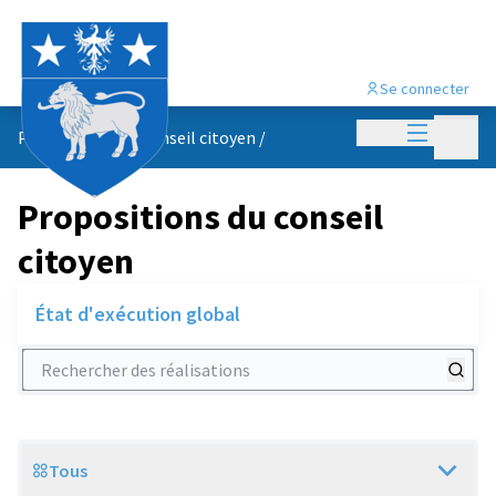
Se connecter
Menu princi
Menu p
Propositions du conseil citoyen
/
Propositions du conseil
citoyen
État d'exécution global
Rechercher des réalisations
Tous
Scope