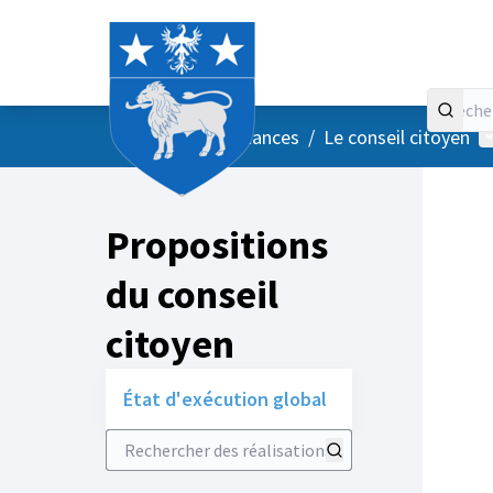
Accueil
Menu principal
M
/
Vos instances
/
Le conseil citoyen
Propositions
du conseil
citoyen
État d'exécution global
Rechercher des réalisations