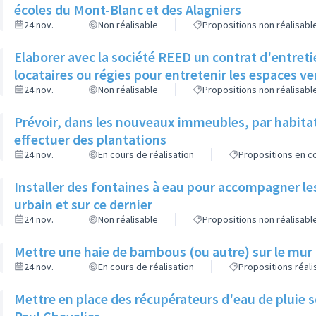
écoles du Mont-Blanc et des Alagniers
24 nov.
Non réalisable
Propositions non réalisabl
Elaborer avec la société REED un contrat d'entreti
locataires ou régies pour entretenir les espaces v
24 nov.
Non réalisable
Propositions non réalisabl
Prévoir, dans les nouveaux immeubles, par habita
effectuer des plantations
24 nov.
En cours de réalisation
Propositions en co
Installer des fontaines à eau pour accompagner le
urbain et sur ce dernier
24 nov.
Non réalisable
Propositions non réalisabl
Mettre une haie de bambous (ou autre) sur le mur d
24 nov.
En cours de réalisation
Propositions réal
Mettre en place des récupérateurs d'eau de pluie so