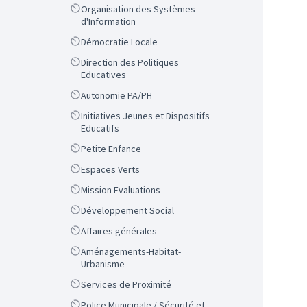
Scope
Organisation des Systèmes
d'Information
Scope
Démocratie Locale
Scope
Direction des Politiques
Educatives
Scope
Autonomie PA/PH
Scope
Initiatives Jeunes et Dispositifs
Educatifs
Scope
Petite Enfance
Scope
Espaces Verts
Scope
Mission Evaluations
Scope
Développement Social
Scope
Affaires générales
Scope
Aménagements-Habitat-
Urbanisme
Scope
Services de Proximité
Scope
Police Municipale / Sécurité et