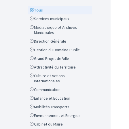
Scope
Tous
Scope
Services municipaux
Scope
Médiathèque et Archives
Municipales
Scope
Direction Générale
Scope
Gestion du Domaine Public
Scope
Grand Projet de Ville
Scope
Attractivité du Territoire
Scope
Culture et Actions
Internationales
Scope
Communication
Scope
Enfance et Education
Scope
Mobilités Transports
Scope
Environnement et Energies
Scope
Cabinet du Maire