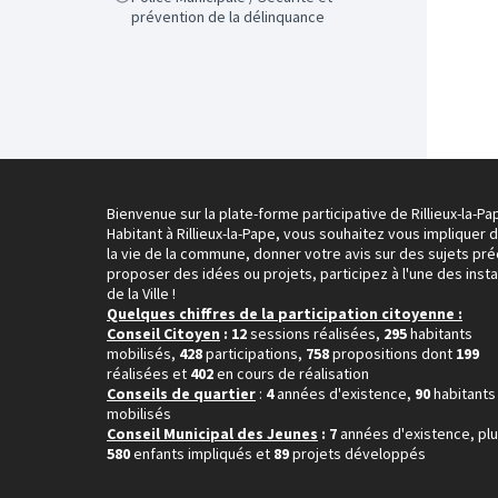
prévention de la délinquance
Bienvenue sur la plate-forme participative de Rillieux-la-Pa
Habitant à Rillieux-la-Pape, vous souhaitez vous impliquer 
la vie de la commune, donner votre avis sur des sujets pré
proposer des idées ou projets, participez à l'une des inst
de la Ville !
Quelques chiffres de la participation citoyenne :
Conseil Citoyen
: 12
sessions réalisées,
295
habitants
mobilisés,
428
participations,
758
propositions dont
199
réalisées et
402
en cours de réalisation
Conseils de quartier
:
4
années d'existence,
90
habitants
mobilisés
Conseil Municipal des Jeunes
: 7
années d'existence, pl
580
enfants impliqués et
89
projets développés