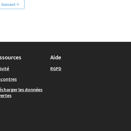
Suivant
ssources
Aide
ivité
RGPD
ncontres
écharger les données
ertes