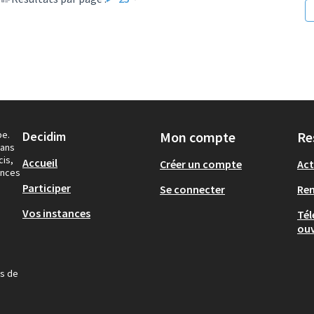
pe.
Decidim
Mon compte
Re
dans
cis,
Accueil
Créer un compte
Act
ances
Participer
Se connecter
Re
Vos instances
Tél
ouv
us de