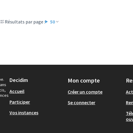
Résultats par page :
50
pe.
Decidim
Mon compte
Re
dans
cis,
Accueil
Créer un compte
Act
ances
Participer
Se connecter
Re
Vos instances
Tél
ouv