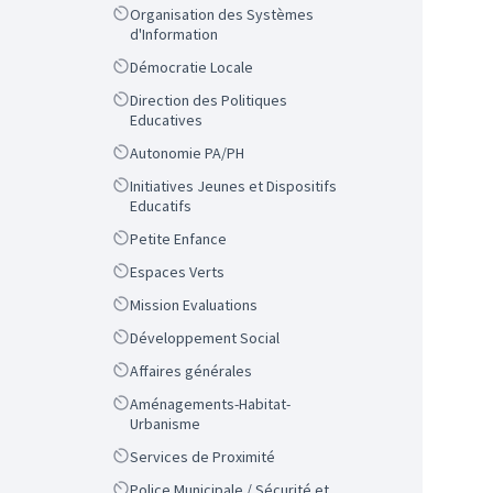
Scope
Organisation des Systèmes
d'Information
Scope
Démocratie Locale
Scope
Direction des Politiques
Educatives
Scope
Autonomie PA/PH
Scope
Initiatives Jeunes et Dispositifs
Educatifs
Scope
Petite Enfance
Scope
Espaces Verts
Scope
Mission Evaluations
Scope
Développement Social
Scope
Affaires générales
Scope
Aménagements-Habitat-
Urbanisme
Scope
Services de Proximité
Scope
Police Municipale / Sécurité et