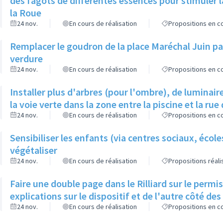
des fagots de différentes essences pour stimuler l
la Roue
24 nov.
En cours de réalisation
Propositions en co
Remplacer le goudron de la place Maréchal Juin par
verdure
24 nov.
En cours de réalisation
Propositions en co
Installer plus d'arbres (pour l'ombre), de luminaire
la voie verte dans la zone entre la piscine et la rue 
24 nov.
En cours de réalisation
Propositions en co
Sensibiliser les enfants (via centres sociaux, écol
végétaliser
24 nov.
En cours de réalisation
Propositions réal
Faire une double page dans le Rilliard sur le permi
explications sur le dispositif et de l'autre côté de
24 nov.
En cours de réalisation
Propositions en co