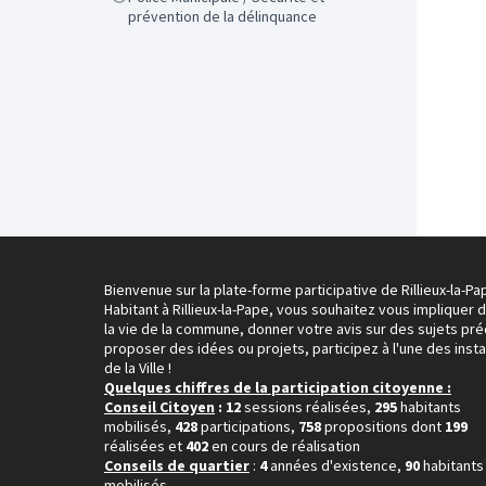
prévention de la délinquance
Bienvenue sur la plate-forme participative de Rillieux-la-Pa
Habitant à Rillieux-la-Pape, vous souhaitez vous impliquer 
la vie de la commune, donner votre avis sur des sujets pré
proposer des idées ou projets, participez à l'une des inst
de la Ville !
Quelques chiffres de la participation citoyenne :
Conseil Citoyen
: 12
sessions réalisées,
295
habitants
mobilisés,
428
participations,
758
propositions dont
199
réalisées et
402
en cours de réalisation
Conseils de quartier
:
4
années d'existence,
90
habitants
mobilisés