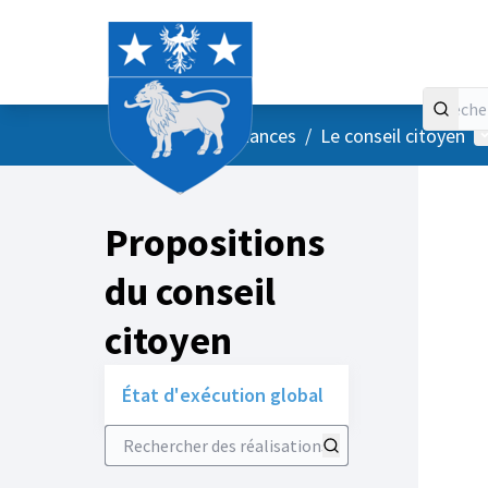
Accueil
Menu principal
M
/
Vos instances
/
Le conseil citoyen
Propositions
du conseil
citoyen
État d'exécution global
Rechercher des réalisations