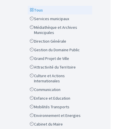
Scope
Tous
Scope
Services municipaux
Scope
Médiathèque et Archives
Municipales
Scope
Direction Générale
Scope
Gestion du Domaine Public
Scope
Grand Projet de Ville
Scope
Attractivité du Territoire
Scope
Culture et Actions
Internationales
Scope
Communication
Scope
Enfance et Education
Scope
Mobilités Transports
Scope
Environnement et Energies
Scope
Cabinet du Maire