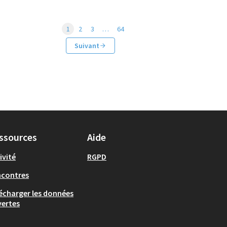
1
2
3
…
64
Suivant
ssources
Aide
ivité
RGPD
ncontres
écharger les données
ertes