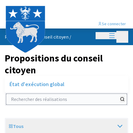
Se connecter
Menu princi
Menu p
Propositions du conseil citoyen
/
Propositions du conseil
citoyen
État d'exécution global
Rechercher des réalisations
Tous
Scope