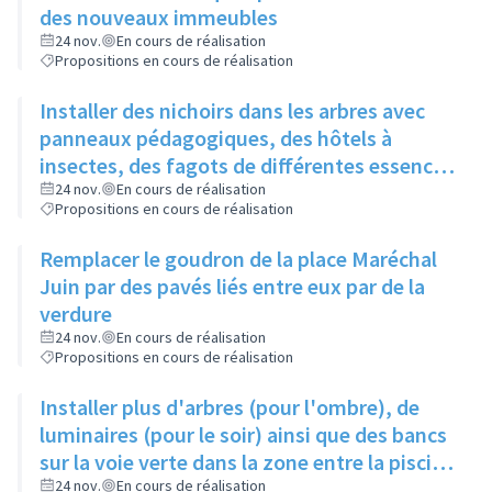
des nouveaux immeubles
24 nov.
En cours de réalisation
Propositions en cours de réalisation
Installer des nichoirs dans les arbres avec
panneaux pédagogiques, des hôtels à
insectes, des fagots de différentes essences
pour stimuler la biodiversité sur la place du
24 nov.
En cours de réalisation
Propositions en cours de réalisation
Château à la Roue
Remplacer le goudron de la place Maréchal
Juin par des pavés liés entre eux par de la
verdure
24 nov.
En cours de réalisation
Propositions en cours de réalisation
Installer plus d'arbres (pour l'ombre), de
luminaires (pour le soir) ainsi que des bancs
sur la voie verte dans la zone entre la piscine
et la rue de l'Industrie
24 nov.
En cours de réalisation