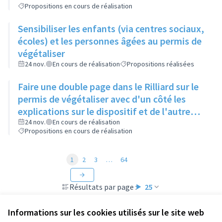
Propositions en cours de réalisation
Sensibiliser les enfants (via centres sociaux,
écoles) et les personnes âgées au permis de
végétaliser
24 nov.
En cours de réalisation
Propositions réalisées
Faire une double page dans le Rilliard sur le
permis de végétaliser avec d'un côté les
explications sur le dispositif et de l'autre
côté des exemples concrets de lieux à
24 nov.
En cours de réalisation
Propositions en cours de réalisation
investir
1
2
3
…
64
Résultats par page :
25
Informations sur les cookies utilisés sur le site web