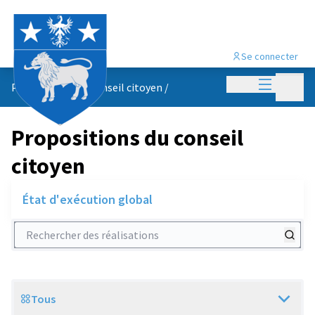
Se connecter
Menu princi
Menu p
Propositions du conseil citoyen
/
Propositions du conseil
citoyen
État d'exécution global
Rechercher des réalisations
Tous
Scope