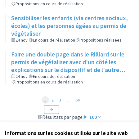
Propositions en cours de réalisation
Sensibiliser les enfants (via centres sociaux,
écoles) et les personnes âgées au permis de
végétaliser
24 nov.
En cours de réalisation
Propositions réalisées
Faire une double page dans le Rilliard sur le
permis de végétaliser avec d'un côté les
explications sur le dispositif et de l'autre
côté des exemples concrets de lieux à
24 nov.
En cours de réalisation
Propositions en cours de réalisation
investir
1
2
3
…
64
Résultats par page :
100
Informations sur les cookies utilisés sur le site web