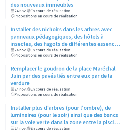
des nouveaux immeubles
24 nov.
En cours de réalisation
Propositions en cours de réalisation
Installer des nichoirs dans les arbres avec
panneaux pédagogiques, des hôtels à
insectes, des fagots de différentes essences
pour stimuler la biodiversité sur la place du
24 nov.
En cours de réalisation
Propositions en cours de réalisation
Château à la Roue
Remplacer le goudron de la place Maréchal
Juin par des pavés liés entre eux par de la
verdure
24 nov.
En cours de réalisation
Propositions en cours de réalisation
Installer plus d'arbres (pour l'ombre), de
luminaires (pour le soir) ainsi que des bancs
sur la voie verte dans la zone entre la piscine
et la rue de l'Industrie
24 nov.
En cours de réalisation