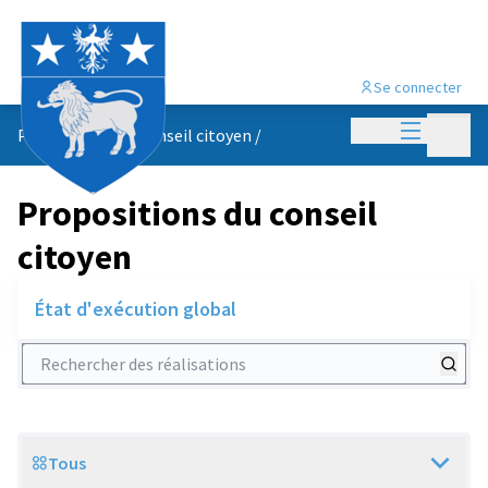
Se connecter
Menu princi
Menu p
Propositions du conseil citoyen
/
Propositions du conseil
citoyen
État d'exécution global
Rechercher des réalisations
Tous
Scope