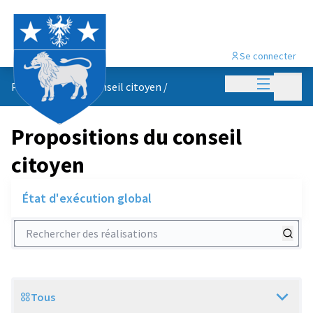
Se connecter
Menu princi
Menu p
Propositions du conseil citoyen
/
Propositions du conseil
citoyen
État d'exécution global
Rechercher des réalisations
Tous
Scope