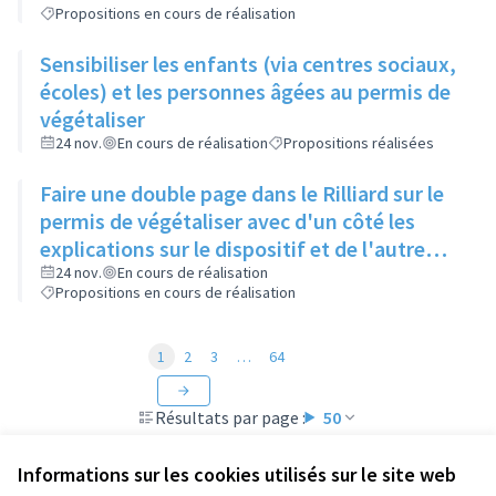
Propositions en cours de réalisation
Sensibiliser les enfants (via centres sociaux,
écoles) et les personnes âgées au permis de
végétaliser
24 nov.
En cours de réalisation
Propositions réalisées
Faire une double page dans le Rilliard sur le
permis de végétaliser avec d'un côté les
explications sur le dispositif et de l'autre
côté des exemples concrets de lieux à
24 nov.
En cours de réalisation
Propositions en cours de réalisation
investir
1
2
3
…
64
Résultats par page :
50
Informations sur les cookies utilisés sur le site web