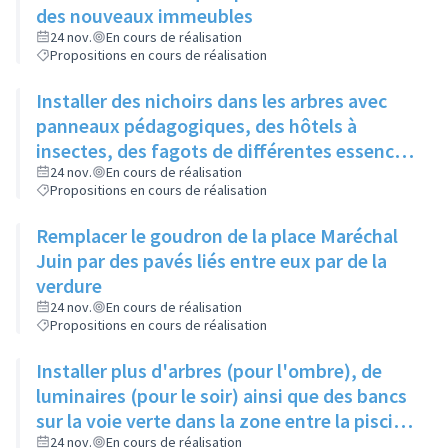
des nouveaux immeubles
24 nov.
En cours de réalisation
Propositions en cours de réalisation
Installer des nichoirs dans les arbres avec
panneaux pédagogiques, des hôtels à
insectes, des fagots de différentes essences
pour stimuler la biodiversité sur la place du
24 nov.
En cours de réalisation
Propositions en cours de réalisation
Château à la Roue
Remplacer le goudron de la place Maréchal
Juin par des pavés liés entre eux par de la
verdure
24 nov.
En cours de réalisation
Propositions en cours de réalisation
Installer plus d'arbres (pour l'ombre), de
luminaires (pour le soir) ainsi que des bancs
sur la voie verte dans la zone entre la piscine
et la rue de l'Industrie
24 nov.
En cours de réalisation