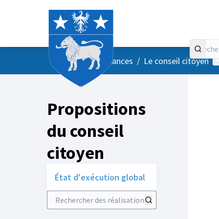
Accueil
Menu principal
M
/
Vos instances
/
Le conseil citoyen
Propositions
du conseil
citoyen
État d'exécution global
Rechercher des réalisations