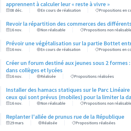
apprennent à calculer leur « reste à vivre »
08 déc.
En cours de réalisation
Propositions en co
Revoir la répartition des commerces des différents
16 nov.
Non réalisable
Propositions non réalisabl
Prévoir une végétalisation sur la partie Bottet entr
16 nov.
En cours de réalisation
Propositions en co
Créer un forum destiné aux jeunes sous 2 formes : 
dans collèges et lycées
16 nov.
Réalisée
Propositions réalisées
Installer des hamacs statiques sur le Parc Linéaire
ceux qui sont prévus (mobiles) pour la limiter la 
16 nov.
Non réalisable
Propositions non réalisabl
Replanter l'allée de prunus rue de la République
29 mars
Réalisée
Propositions réalisées