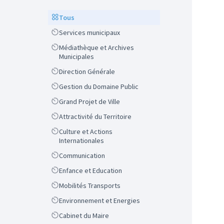
Scope
Tous
Scope
Services municipaux
Scope
Médiathèque et Archives
Municipales
Scope
Direction Générale
Scope
Gestion du Domaine Public
Scope
Grand Projet de Ville
Scope
Attractivité du Territoire
Scope
Culture et Actions
Internationales
Scope
Communication
Scope
Enfance et Education
Scope
Mobilités Transports
Scope
Environnement et Energies
Scope
Cabinet du Maire