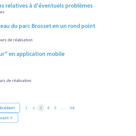
ns relatives à d'éventuels problèmes
les
eau du parc Brosset en un rond point
urs de réalisation
eur" en application mobile
urs de réalisation
écédent
1
2
3
4
5
…
64
ivant