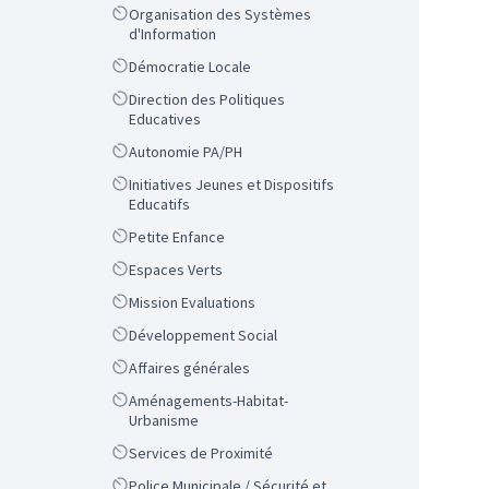
Scope
Organisation des Systèmes
d'Information
Scope
Démocratie Locale
Scope
Direction des Politiques
Educatives
Scope
Autonomie PA/PH
Scope
Initiatives Jeunes et Dispositifs
Educatifs
Scope
Petite Enfance
Scope
Espaces Verts
Scope
Mission Evaluations
Scope
Développement Social
Scope
Affaires générales
Scope
Aménagements-Habitat-
Urbanisme
Scope
Services de Proximité
Scope
Police Municipale / Sécurité et