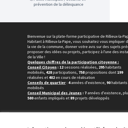
prévention de la délinquance
Bienvenue sur la plate-forme participative de Rillieux-la-Pa
Habitant à Rillieux-la-Pape, vous souhaitez vous impliquer 
la vie de la commune, donner votre avis sur des sujets pré
proposer des idées ou projets, participez à l'une des inst
de la Ville !
Quelques chiffres de la participation citoyenne :
Conseil Citoyen
: 12
sessions réalisées,
295
habitants
mobilisés,
428
participations,
758
propositions dont
199
réalisées et
402
en cours de réalisation
Conseils de quartier
:
4
années d'existence,
90
habitants
mobilisés
Conseil Municipal des Jeunes
: 7
années d'existence, pl
580
enfants impliqués et
89
projets développés
Conditions d'utilisation
Paramètres des cookies