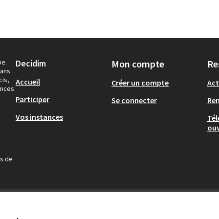
pe.
Decidim
Mon compte
Re
dans
cis,
Accueil
Créer un compte
Act
ances
Participer
Se connecter
Re
Vos instances
Tél
ouv
us de