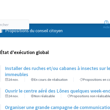
Aide
enu utilisateur
/
Propositions du conseil citoyen
État d'exécution global
Installer des ruches et/ou cabanes à insectes sur l
immeubles
24 nov.
En cours de réalisation
Propositions en co
Ouvrir le centre aéré des Lônes quelques week-end
24 nov.
Non réalisable
Propositions non réalisabl
Organiser une grande campagne de communication d