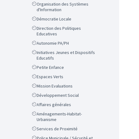
Scope
Organisation des Systèmes
d'Information
Scope
Démocratie Locale
Scope
Direction des Politiques
Educatives
Scope
Autonomie PA/PH
Scope
Initiatives Jeunes et Dispositifs
Educatifs
Scope
Petite Enfance
Scope
Espaces Verts
Scope
Mission Evaluations
Scope
Développement Social
Scope
Affaires générales
Scope
Aménagements-Habitat-
Urbanisme
Scope
Services de Proximité
Scope
Police Municipale / Sécurité et