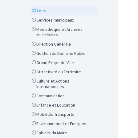
Scope
Tous
Scope
Services municipaux
Scope
Médiathèque et Archives
Municipales
Scope
Direction Générale
Scope
Gestion du Domaine Public
Scope
Grand Projet de Ville
Scope
Attractivité du Territoire
Scope
Culture et Actions
Internationales
Scope
Communication
Scope
Enfance et Education
Scope
Mobilités Transports
Scope
Environnement et Energies
Scope
Cabinet du Maire