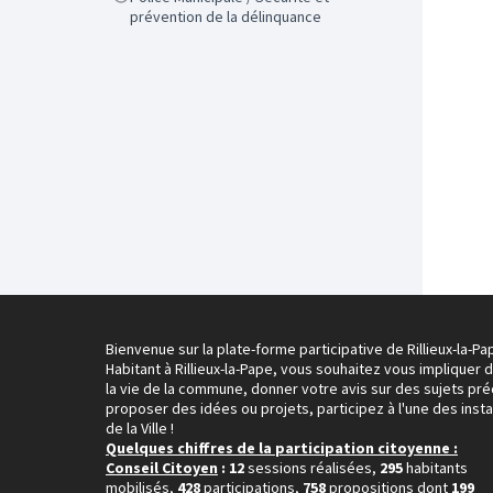
prévention de la délinquance
Bienvenue sur la plate-forme participative de Rillieux-la-Pa
Habitant à Rillieux-la-Pape, vous souhaitez vous impliquer 
la vie de la commune, donner votre avis sur des sujets pré
proposer des idées ou projets, participez à l'une des inst
de la Ville !
Quelques chiffres de la participation citoyenne :
Conseil Citoyen
: 12
sessions réalisées,
295
habitants
mobilisés,
428
participations,
758
propositions dont
199