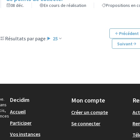
08 déc.
En cours de réalisation
Propositions en co
Précédent
Résultats par page :
25
Suivant
pe.
Decidim
Mon compte
Re
dans
cis,
Accueil
Créer un compte
Act
ances
Participer
Se connecter
Re
Vos instances
Tél