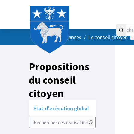
Accueil
Menu principal
M
/
Vos instances
/
Le conseil citoyen
Propositions
du conseil
citoyen
État d'exécution global
Rechercher des réalisations