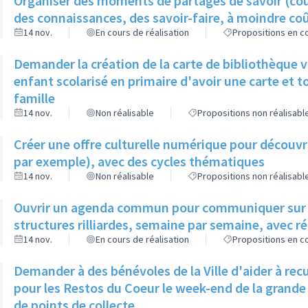
Organiser des moments de partages de savoir (cour
des connaissances, des savoir-faire, à moindre co
14 nov.
En cours de réalisation
Propositions en co
Demander la création de la carte de bibliothèque v
enfant scolarisé en primaire d'avoir une carte et t
famille
14 nov.
Non réalisable
Propositions non réalisabl
Créer une offre culturelle numérique pour découvr
par exemple), avec des cycles thématiques
14 nov.
Non réalisable
Propositions non réalisabl
Ouvrir un agenda commun pour communiquer sur l'o
structures rilliardes, semaine par semaine, avec ré
14 nov.
En cours de réalisation
Propositions en co
Demander à des bénévoles de la Ville d'aider à recu
pour les Restos du Coeur le week-end de la grande
de points de collecte.