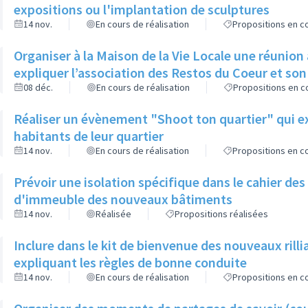
expositions ou l'implantation de sculptures
14 nov.
En cours de réalisation
Propositions en co
Organiser à la Maison de la Vie Locale une réunion 
expliquer l’association des Restos du Coeur et so
08 déc.
En cours de réalisation
Propositions en co
Réaliser un évènement "Shoot ton quartier" qui ex
habitants de leur quartier
14 nov.
En cours de réalisation
Propositions en co
Prévoir une isolation spécifique dans le cahier de
d'immeuble des nouveaux bâtiments
14 nov.
Réalisée
Propositions réalisées
Inclure dans le kit de bienvenue des nouveaux ril
expliquant les règles de bonne conduite
14 nov.
En cours de réalisation
Propositions en co