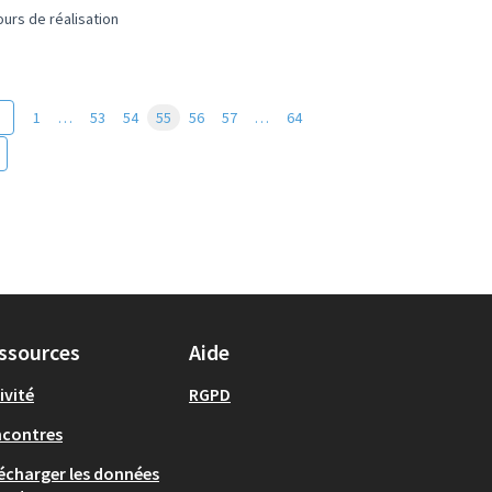
urs de réalisation
1
…
53
54
55
56
57
…
64
ssources
Aide
ivité
RGPD
ncontres
écharger les données