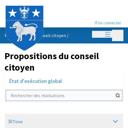
Se connecter
Menu princi
Menu p
Propositions du conseil citoyen
/
Propositions du conseil
citoyen
État d'exécution global
Rechercher des réalisations
Tous
Scope