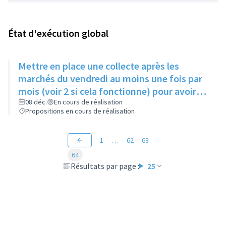
État d'exécution global
Mettre en place une collecte après les
marchés du vendredi au moins une fois par
mois (voir 2 si cela fonctionne) pour avoir
des produits frais pour l'Epice'Rill
08 déc.
En cours de réalisation
Propositions en cours de réalisation
1
…
62
63
64
Résultats par page :
25