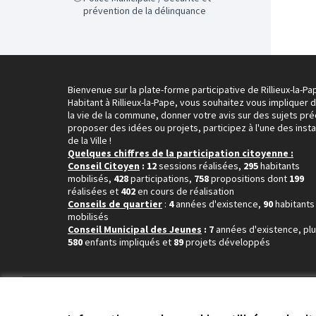
prévention de la délinquance
Bienvenue sur la plate-forme participative de Rillieux-la-Pa
Habitant à Rillieux-la-Pape, vous souhaitez vous impliquer 
la vie de la commune, donner votre avis sur des sujets pré
proposer des idées ou projets, participez à l'une des inst
de la Ville !
Quelques chiffres de la participation citoyenne :
Conseil Citoyen
: 12
sessions réalisées,
295
habitants
mobilisés,
428
participations,
758
propositions dont
199
réalisées et
402
en cours de réalisation
Conseils de quartier
:
4
années d'existence,
90
habitants
mobilisés
Conseil Municipal des Jeunes
: 7
années d'existence, pl
580
enfants impliqués et
89
projets développés
Conditions d'utilisation
Paramètres des cookies