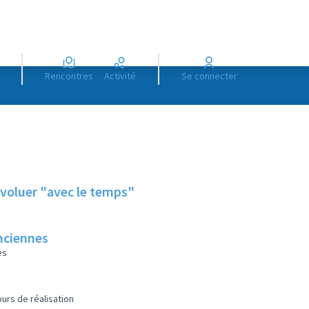
Rencontres
Activité
Se connecter
voluer "avec le temps"
anciennes
es
urs de réalisation