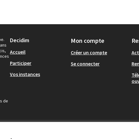
pe.
Decidim
Mon compte
Re
dans
cis,
Accueil
Créer un compte
Act
ances
Participer
Se connecter
Re
Vos instances
Tél
ouv
us de