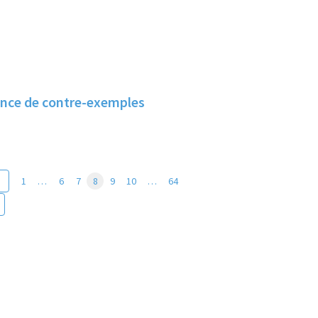
ence de contre-exemples
1
…
6
7
8
9
10
…
64