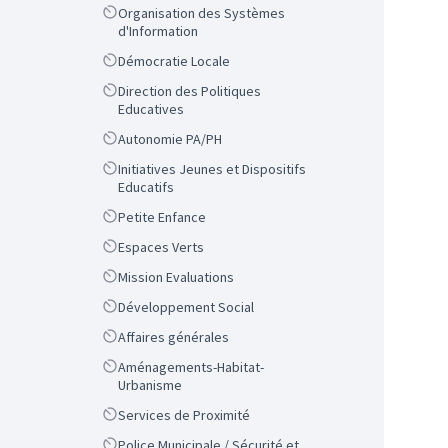
Scope
Organisation des Systèmes
d'Information
Scope
Démocratie Locale
Scope
Direction des Politiques
Educatives
Scope
Autonomie PA/PH
Scope
Initiatives Jeunes et Dispositifs
Educatifs
Scope
Petite Enfance
Scope
Espaces Verts
Scope
Mission Evaluations
Scope
Développement Social
Scope
Affaires générales
Scope
Aménagements-Habitat-
Urbanisme
Scope
Services de Proximité
Scope
Police Municipale / Sécurité et