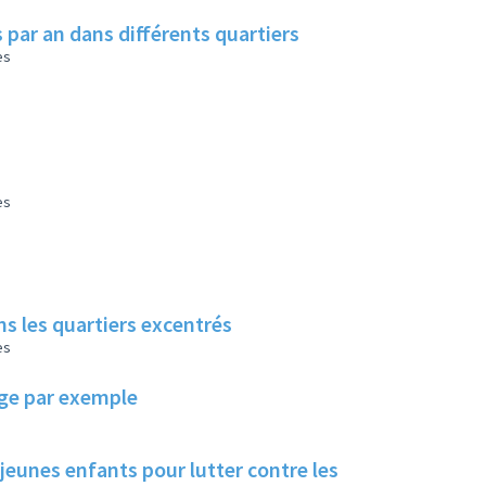
 par an dans différents quartiers
es
es
s les quartiers excentrés
es
lage par exemple
 jeunes enfants pour lutter contre les