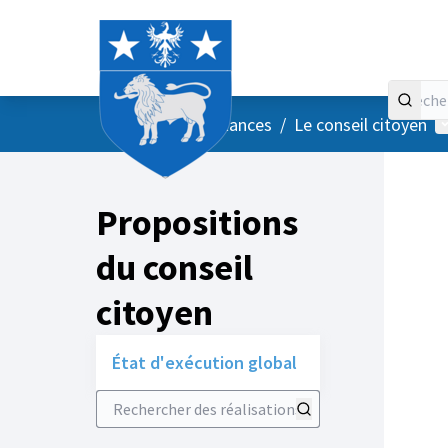
Accueil
Menu principal
M
/
Vos instances
/
Le conseil citoyen
Propositions
du conseil
citoyen
État d'exécution global
Rechercher des réalisations