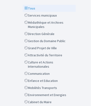
Scope
Tous
Scope
Services municipaux
Scope
Médiathèque et Archives
Municipales
Scope
Direction Générale
Scope
Gestion du Domaine Public
Scope
Grand Projet de Ville
Scope
Attractivité du Territoire
Scope
Culture et Actions
Internationales
Scope
Communication
Scope
Enfance et Education
Scope
Mobilités Transports
Scope
Environnement et Energies
Scope
Cabinet du Maire