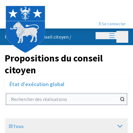
Se connecter
Menu princi
Menu p
Propositions du conseil citoyen
/
Propositions du conseil
citoyen
État d'exécution global
Rechercher des réalisations
Tous
Scope