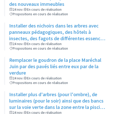
des nouveaux immeubles
24 nov.
En cours de réalisation
Propositions en cours de réalisation
Installer des nichoirs dans les arbres avec
panneaux pédagogiques, des hôtels à
insectes, des fagots de différentes essences
pour stimuler la biodiversité sur la place du
24 nov.
En cours de réalisation
Propositions en cours de réalisation
Château à la Roue
Remplacer le goudron de la place Maréchal
Juin par des pavés liés entre eux par de la
verdure
24 nov.
En cours de réalisation
Propositions en cours de réalisation
Installer plus d'arbres (pour l'ombre), de
luminaires (pour le soir) ainsi que des bancs
sur la voie verte dans la zone entre la piscine
et la rue de l'Industrie
24 nov.
En cours de réalisation