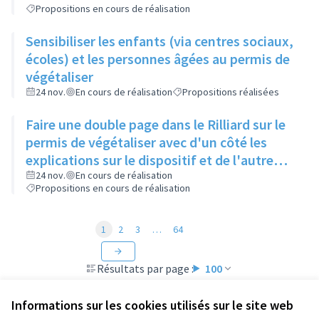
Propositions en cours de réalisation
Sensibiliser les enfants (via centres sociaux,
écoles) et les personnes âgées au permis de
végétaliser
24 nov.
En cours de réalisation
Propositions réalisées
Faire une double page dans le Rilliard sur le
permis de végétaliser avec d'un côté les
explications sur le dispositif et de l'autre
côté des exemples concrets de lieux à
24 nov.
En cours de réalisation
Propositions en cours de réalisation
investir
1
2
3
…
64
Résultats par page :
100
Informations sur les cookies utilisés sur le site web