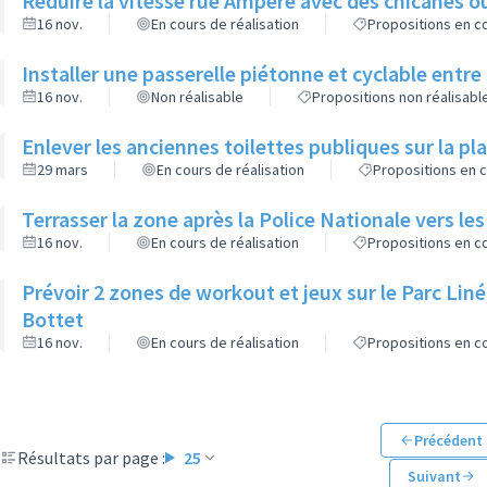
Réduire la vitesse rue Ampère avec des chicanes o
16 nov.
En cours de réalisation
Propositions en co
Installer une passerelle piétonne et cyclable entre 
16 nov.
Non réalisable
Propositions non réalisabl
Enlever les anciennes toilettes publiques sur la pl
29 mars
En cours de réalisation
Propositions en c
Terrasser la zone après la Police Nationale vers le
16 nov.
En cours de réalisation
Propositions en co
Prévoir 2 zones de workout et jeux sur le Parc Liné
Bottet
16 nov.
En cours de réalisation
Propositions en co
Précédent
Résultats par page :
25
Suivant