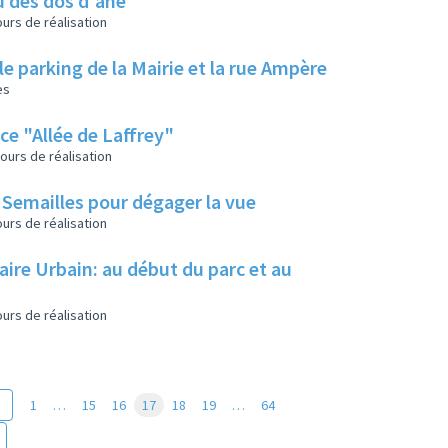
u des dos d'âne
urs de réalisation
le parking de la Mairie et la rue Ampère
es
ace "Allée de Laffrey"
ours de réalisation
s Semailles pour dégager la vue
urs de réalisation
aire Urbain: au début du parc et au
urs de réalisation
1
…
15
16
17
18
19
…
64