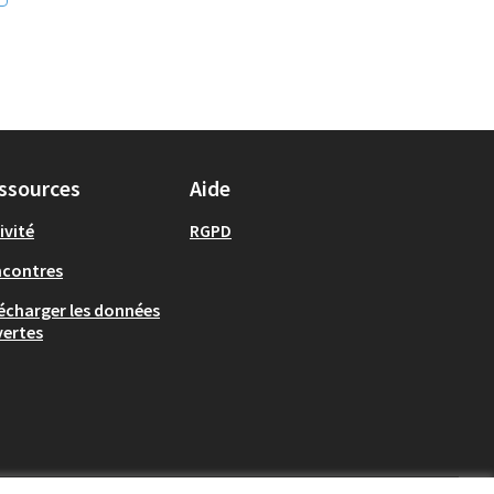
ssources
Aide
ivité
RGPD
ncontres
écharger les données
ertes