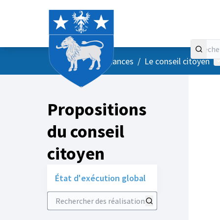
Accueil
Menu principal
M
/
Vos instances
/
Le conseil citoyen
Propositions
du conseil
citoyen
État d'exécution global
Rechercher des réalisations