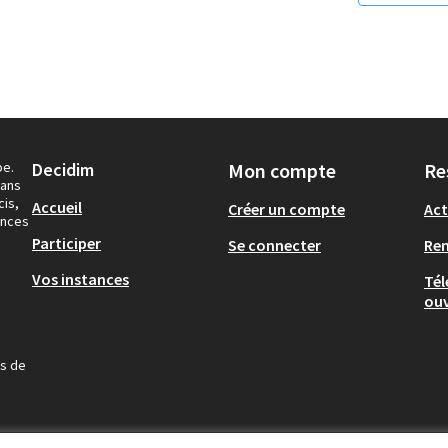
pe.
Decidim
Mon compte
Re
dans
cis,
Accueil
Créer un compte
Act
ances
Participer
Se connecter
Re
Vos instances
Tél
ouv
us de