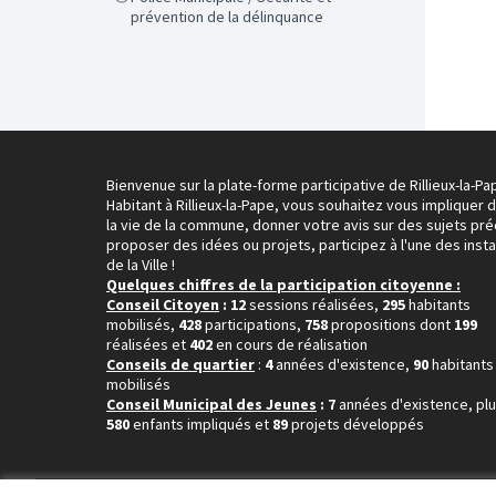
prévention de la délinquance
Bienvenue sur la plate-forme participative de Rillieux-la-Pa
Habitant à Rillieux-la-Pape, vous souhaitez vous impliquer 
la vie de la commune, donner votre avis sur des sujets pré
proposer des idées ou projets, participez à l'une des inst
de la Ville !
Quelques chiffres de la participation citoyenne :
Conseil Citoyen
: 12
sessions réalisées,
295
habitants
mobilisés,
428
participations,
758
propositions dont
199
réalisées et
402
en cours de réalisation
Conseils de quartier
:
4
années d'existence,
90
habitants
mobilisés
Conseil Municipal des Jeunes
: 7
années d'existence, pl
580
enfants impliqués et
89
projets développés