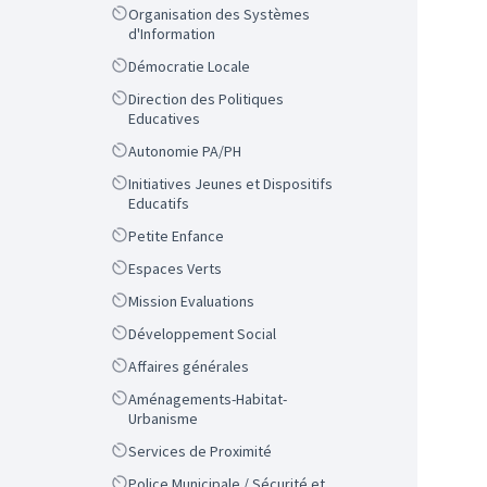
Scope
Organisation des Systèmes
d'Information
Scope
Démocratie Locale
Scope
Direction des Politiques
Educatives
Scope
Autonomie PA/PH
Scope
Initiatives Jeunes et Dispositifs
Educatifs
Scope
Petite Enfance
Scope
Espaces Verts
Scope
Mission Evaluations
Scope
Développement Social
Scope
Affaires générales
Scope
Aménagements-Habitat-
Urbanisme
Scope
Services de Proximité
Scope
Police Municipale / Sécurité et