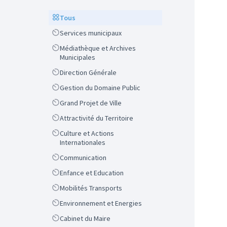
Scope
Tous
Scope
Services municipaux
Scope
Médiathèque et Archives
Municipales
Scope
Direction Générale
Scope
Gestion du Domaine Public
Scope
Grand Projet de Ville
Scope
Attractivité du Territoire
Scope
Culture et Actions
Internationales
Scope
Communication
Scope
Enfance et Education
Scope
Mobilités Transports
Scope
Environnement et Energies
Scope
Cabinet du Maire