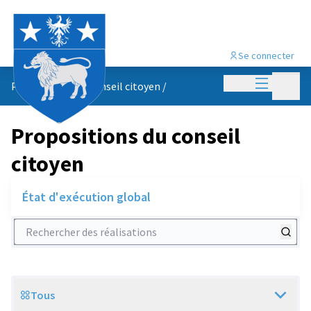
Se connecter
Menu princi
Menu p
Propositions du conseil citoyen
/
Propositions du conseil
citoyen
État d'exécution global
Rechercher des réalisations
Tous
Scope