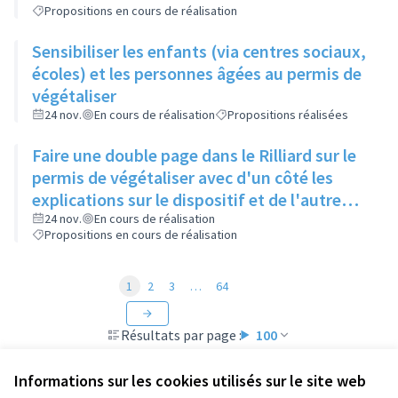
Propositions en cours de réalisation
Sensibiliser les enfants (via centres sociaux,
écoles) et les personnes âgées au permis de
végétaliser
24 nov.
En cours de réalisation
Propositions réalisées
Faire une double page dans le Rilliard sur le
permis de végétaliser avec d'un côté les
explications sur le dispositif et de l'autre
côté des exemples concrets de lieux à
24 nov.
En cours de réalisation
Propositions en cours de réalisation
investir
1
2
3
…
64
Résultats par page :
100
Informations sur les cookies utilisés sur le site web