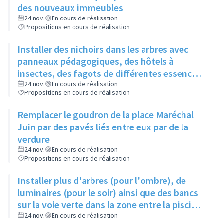
des nouveaux immeubles
24 nov.
En cours de réalisation
Propositions en cours de réalisation
Installer des nichoirs dans les arbres avec
panneaux pédagogiques, des hôtels à
insectes, des fagots de différentes essences
pour stimuler la biodiversité sur la place du
24 nov.
En cours de réalisation
Propositions en cours de réalisation
Château à la Roue
Remplacer le goudron de la place Maréchal
Juin par des pavés liés entre eux par de la
verdure
24 nov.
En cours de réalisation
Propositions en cours de réalisation
Installer plus d'arbres (pour l'ombre), de
luminaires (pour le soir) ainsi que des bancs
sur la voie verte dans la zone entre la piscine
et la rue de l'Industrie
24 nov.
En cours de réalisation