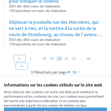
pour indiquer le cinéma
07 déc.
En cours de réalisation
Propositions en cours de réalisation
Déplacer la poubelle rue des Mercières, qui
ne sert à rien, et la mettre à la sortie de la
route de Strasbourg, au niveau de l'avenue
Jean Moulin, en face de l'immeuble en
07 déc.
En cours de réalisation
Propositions en cours de réalisation
construction
1
…
48
49
50
51
52
…
64
Résultats par page :
25
Informations sur les cookies utilisés sur le site web
Nous utilisons des cookies sur notre site Web pour améliorer la
performance et les contenus du site. Les cookies nous permettent
Conditions d'utilisation
de fournir une expérience utilisateur et un contenu plus
Paramètres des cookies
personnalisés à partir de nos canaux de médias sociaux.