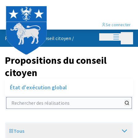
Se connecter
Menu princi
Menu p
Propositions du conseil citoyen
/
Propositions du conseil
citoyen
État d'exécution global
Rechercher des réalisations
Tous
Scope