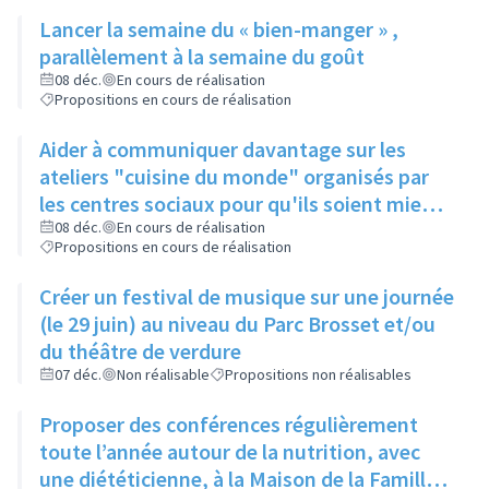
public...), à une date fixe
Lancer la semaine du « bien-manger » ,
parallèlement à la semaine du goût
08 déc.
En cours de réalisation
Propositions en cours de réalisation
Aider à communiquer davantage sur les
ateliers "cuisine du monde" organisés par
les centres sociaux pour qu'ils soient mieux
connus
08 déc.
En cours de réalisation
Propositions en cours de réalisation
Créer un festival de musique sur une journée
(le 29 juin) au niveau du Parc Brosset et/ou
du théâtre de verdure
07 déc.
Non réalisable
Propositions non réalisables
Proposer des conférences régulièrement
toute l’année autour de la nutrition, avec
une diététicienne, à la Maison de la Famille