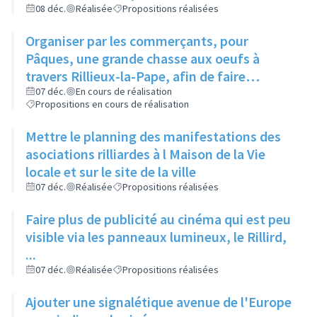
et de la Parentalité
08 déc.
Réalisée
Propositions réalisées
Organiser par les commerçants, pour
Pâques, une grande chasse aux oeufs à
travers Rillieux-la-Pape, afin de faire
connaître différents endroits aux habitants
07 déc.
En cours de réalisation
Propositions en cours de réalisation
Mettre le planning des manifestations des
asociations rilliardes à l Maison de la Vie
locale et sur le site de la ville
07 déc.
Réalisée
Propositions réalisées
Faire plus de publicité au cinéma qui est peu
visible via les panneaux lumineux, le Rillird,
...
07 déc.
Réalisée
Propositions réalisées
Ajouter une signalétique avenue de l'Europe