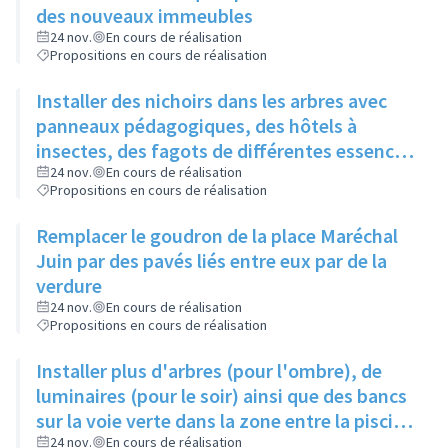
des nouveaux immeubles
24 nov.
En cours de réalisation
Propositions en cours de réalisation
Installer des nichoirs dans les arbres avec
panneaux pédagogiques, des hôtels à
insectes, des fagots de différentes essences
pour stimuler la biodiversité sur la place du
24 nov.
En cours de réalisation
Propositions en cours de réalisation
Château à la Roue
Remplacer le goudron de la place Maréchal
Juin par des pavés liés entre eux par de la
verdure
24 nov.
En cours de réalisation
Propositions en cours de réalisation
Installer plus d'arbres (pour l'ombre), de
luminaires (pour le soir) ainsi que des bancs
sur la voie verte dans la zone entre la piscine
et la rue de l'Industrie
24 nov.
En cours de réalisation