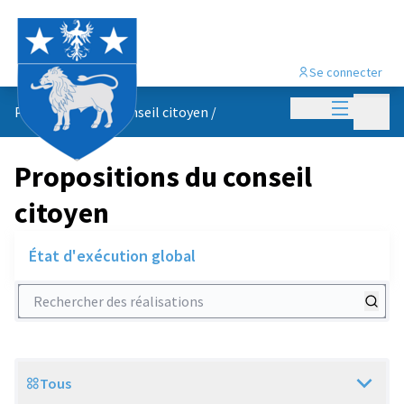
Se connecter
Menu princi
Menu p
Propositions du conseil citoyen
/
Propositions du conseil
citoyen
État d'exécution global
Rechercher des réalisations
Tous
Scope