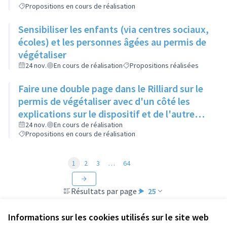
Propositions en cours de réalisation
Sensibiliser les enfants (via centres sociaux,
écoles) et les personnes âgées au permis de
végétaliser
24 nov.
En cours de réalisation
Propositions réalisées
Faire une double page dans le Rilliard sur le
permis de végétaliser avec d'un côté les
explications sur le dispositif et de l'autre
côté des exemples concrets de lieux à
24 nov.
En cours de réalisation
Propositions en cours de réalisation
investir
1
2
3
…
64
Résultats par page :
25
Informations sur les cookies utilisés sur le site web